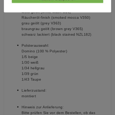
Oberfläche: wahlweise
natur geölt (light natural V353)
weiß geölt (white wash C16)
Räucheröl-finish (smoked mocca V350)
grau geölt (grey V363)
braungrau geölt (brown grey V365)
schwarz lackiert (black stained NZL182)
Polsterauswahl:
Domino (100 % Polyester)
1/5 beige
1/30 weiß
1/34 hellgrau
1/39 grün
1/43 Taupe
Lieferzustand:
montiert
Hinweis zur Anlieferung:
Bitte prüfen Sie vor dem Bestellen, ob das