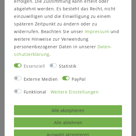
erfolgen. Die Zustimmung kann erteilt oder
Maße:
abgelehnt werden. Es besteht das Recht, nicht
Breite: 58 cm
Höhe: 83 cm
einzuwilligen und die Einwilligung zu einem
Tiefe: 60 cm
späteren Zeitpunkt zu ändern oder zu
Sitzhöhe: 46 cm
widerrufen. Beachten Sie unser
Impressum
und
weitere Hinweise zur Verwendung
Details:
personenbezogener Daten in unserer
Daten­
mit Stoffpolster
schutz­erklärung
.
Essenziell
Statistik
Weitere Informationen zum Programm:
Holzart:
Externe Medien
PayPal
Esche massiv
Massivholz ist ein organisches Material, das
Funktional
Weitere Einstellungen
sich an die jeweiligen Umgebungsbedingungen
anpasst. Im Laufe der Zeit können
Alle akzeptieren
Farbveränderungen und Rissbildungen
entstehen, verstärkt durch Sonneneinstrahlung
Alle ablehnen
oder starke Lichtquellen.
Auswahl akzeptieren