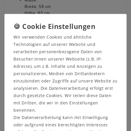
Maße:
Breite: 58 cm
Höhe: 83 cm
Tiefe: 60 cm
Sitzhöhe: 46 cm
Wir verwenden Cookies und ähnliche
Holzart:
Technologien auf unserer Website und
Esche massiv
verarbeiten personenbezogene Daten von
Polsterauswahl:
Besucher:innen unserer Webseite (z.B. IP-
Domino (100 % Polyester)
Adresse), um z.B. Inhalte und Anzeigen zu
personalisieren, Medien von Drittanbietern
Kontaktieren Sie uns auf unserer Internetseite oder
einzubinden oder Zugriffe auf unsere Website zu
rufen Sie uns direkt an unter 05321-685990. Wir
helfen Ihnen gerne weiter!
analysieren. Die Datenverarbeitung erfolgt erst
durch gesetzte Cookies. Wir teilen diese Daten
mit Dritten, die wir in den Einstellungen
benennen.
Die Datenverarbeitung kann mit Einwilligung
oder aufgrund eines berechtigten Interesses
Informationen zum Möbelstück: