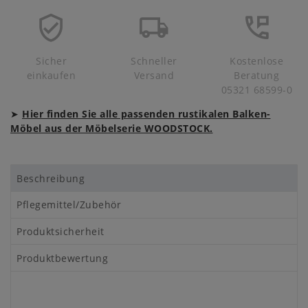
Sicher
Schneller
Kostenlose
einkaufen
Versand
Beratung
05321 68599-0
➤
Hier finden Sie alle passenden rustikalen Balken-
Möbel aus der Möbelserie WOODSTOCK.
Beschreibung
Pflegemittel/Zubehör
Produktsicherheit
Produktbewertung