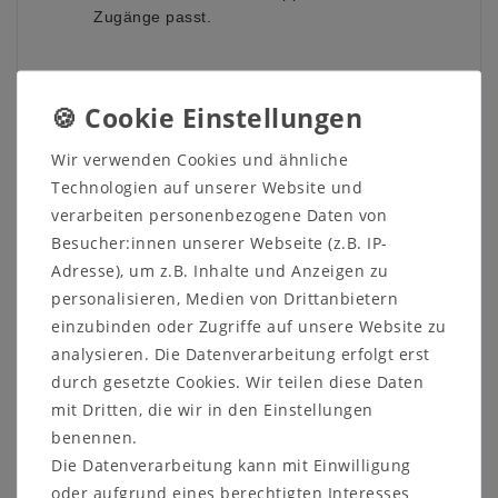
Zugänge passt.
Kontaktieren Sie uns auf unserer Internetseite oder
rufen Sie uns direkt an unter 05321-685990. Wir
helfen Ihnen gerne weiter!
Wir verwenden Cookies und ähnliche
Technologien auf unserer Website und
verarbeiten personenbezogene Daten von
Besucher:innen unserer Webseite (z.B. IP-
Adresse), um z.B. Inhalte und Anzeigen zu
Weitere Informationen zum
personalisieren, Medien von Drittanbietern
Möbelstück:
einzubinden oder Zugriffe auf unsere Website zu
Details:
analysieren. Die Datenverarbeitung erfolgt erst
3 Schubladen
durch gesetzte Cookies. Wir teilen diese Daten
Soft-Close-Funktion
mit Dritten, die wir in den Einstellungen
1 Tür mit einem Holzeinlegeboden
benennen.
Maße:
Die Datenverarbeitung kann mit Einwilligung
Breite: 140 cm
oder aufgrund eines berechtigten Interesses