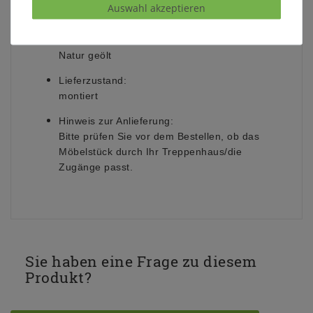
Auswahl akzeptieren
und ein Verziehen des Holzes sind typisch für
diesen natürlichen Werkstoff.
Oberfläche:
Natur geölt
Lieferzustand:
montiert
Hinweis zur Anlieferung:
Bitte prüfen Sie vor dem Bestellen, ob das
Möbelstück durch Ihr Treppenhaus/die
Zugänge passt.
Sie haben eine Frage zu diesem
Produkt?