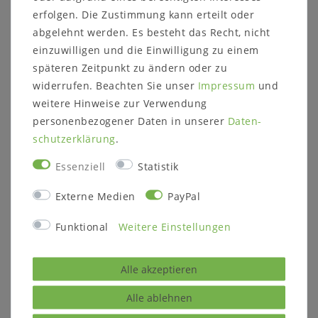
Höhe: 90 cm
erfolgen. Die Zustimmung kann erteilt oder
Tiefe: 45 cm
abgelehnt werden. Es besteht das Recht, nicht
einzuwilligen und die Einwilligung zu einem
Weitere Informationen zum
späteren Zeitpunkt zu ändern oder zu
Programm:
widerrufen. Beachten Sie unser
Impressum
und
Holzart:
weitere Hinweise zur Verwendung
Wildeiche mit Wuchsrissen
personenbezogener Daten in unserer
Daten­
schutz­erklärung
.
Massivholz ist ein organisches Material, das
sich an die jeweiligen Umgebungsbedingungen
Essenziell
Statistik
anpasst. Im Laufe der Zeit können
Farbveränderungen
Externe Medien
PayPal
und Rissbildungen entstehen, verstärkt durch
Sonneneinstrahlung, starke Lichtquellen, als
Funktional
Weitere Einstellungen
auch Temperatur und Luftfeuchtigkeit der
Umgebung.
Weiße Oberflächen können sich mit der Zeit
Alle akzeptieren
farblich verändern und die Äste werden
sichtbarer. Spannungen im Holz, sowie
Alle ablehnen
Haarrisse