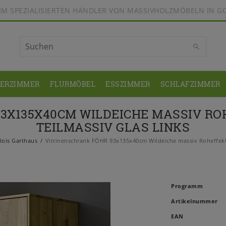
BEIM SPEZIALISIERTEN HÄNDLER VON MASSIVHOLZMÖBELN IN G
DERZIMMER
FLURMÖBEL
ESSZIMMER
SCHLAFZIMMER
3X135X40CM WILDEICHE MASSIV RO
TEILMASSIV GLAS LINKS
lois Garthaus
Vitrinenschrank FÖHR 93x135x40cm Wildeiche massiv Roheffekt g
Programm
Artikelnummer
EAN