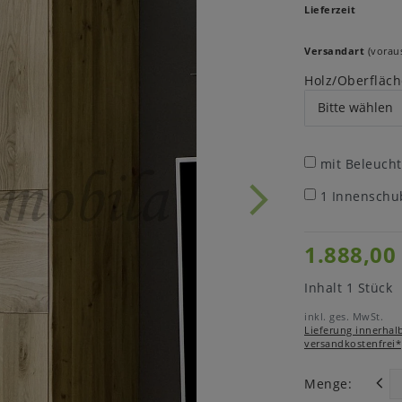
Lieferzeit
Versandart
(voraus
Holz/Oberfläch
mit Beleuch
1 Innenschu
1.888,00
Inhalt
1
Stück
inkl. ges. MwSt.
Lieferung innerhal
versandkostenfrei*
Menge: