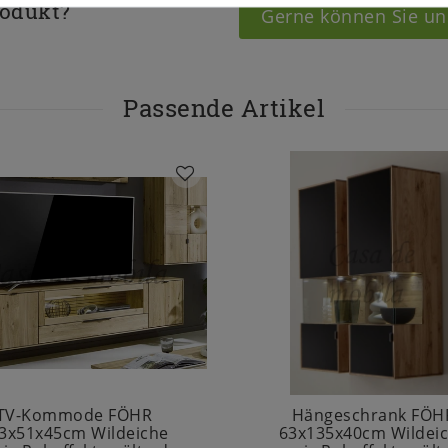
rodukt?
Gerne können Sie un
Passende Artikel
TV-Kommode FÖHR
Hängeschrank FÖH
3x51x45cm Wildeiche
63x135x40cm Wildei