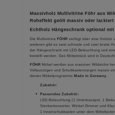
Massivholz Multivitrine Föhr aus Wil
Roheffekt geölt massiv oder lackiert
Echtholz
Hängeschrank optional mi
Die Multivitrine
FÖHR
verfügt über eine Holztür 
weiteren gibt es zwei schmale und zwei breite H
der Hängeschrank mit LED-Beleuchtung und ein
bestellt werden. Das Möbelstück wird in Deutschl
FÖHR
Möbel werden aus massiver Wildeiche her
Vollauszügen und Schubkastenzargen massiv s
dieses Möbelprogramms
Made in Germany
.
Zubehör:
Passendes Zubehör:
LED-Beleuchtung (1 Unterbauspot, 1 Bele
Steckerkonverter, Winkel-Dimmer und 6fach
1 Innenschubkasten unter dem Mittelbode