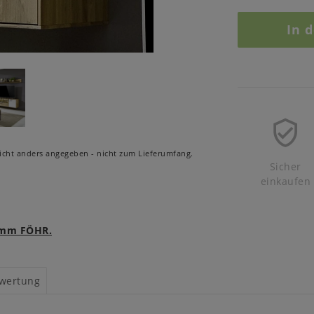
In 
cht anders angegeben - nicht zum Lieferumfang.
Sicher
einkaufen
ramm FÖHR.
wertung