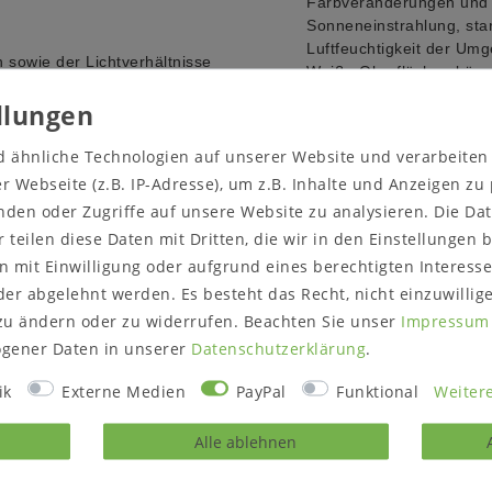
Farbveränderungen
und 
Sonneneinstrahlung, sta
Luftfeuchtigkeit der Um
 sowie der Lichtverhältnisse
Weiße Oberflächen können
 Farbe des Artikels nicht
Äste werden sichtbarer.
Verziehen des Holzes sin
thalten.
d ähnliche Technologien auf unserer Website und verarbeite
Oberflächenbehandlung 
 Webseite (z.B. IP-Adresse), um z.B. Inhalte und Anzeigen zu
Wildeiche massiv natur 
teilmassiv lackiert in we
nden oder Zugriffe auf unsere Website zu analysieren. Die Dat
r teilen diese Daten mit Dritten, die wir in den Einstellungen
Lieferzustand:
 mit Einwilligung oder aufgrund eines berechtigten Interesse
Alle Elemente komplett m
er abgelehnt werden. Es besteht das Recht, nicht einzuwillig
Hinweis zur Anlieferung:
zu ändern oder zu widerrufen. Beachten Sie unser
Impressum
Bitte prüfen Sie vor dem
gener Daten in unserer
Daten­schutz­erklärung
.
Treppenhaus/die Zugäng
ik
Externe Medien
PayPal
Funktional
Weitere
Alle ablehnen