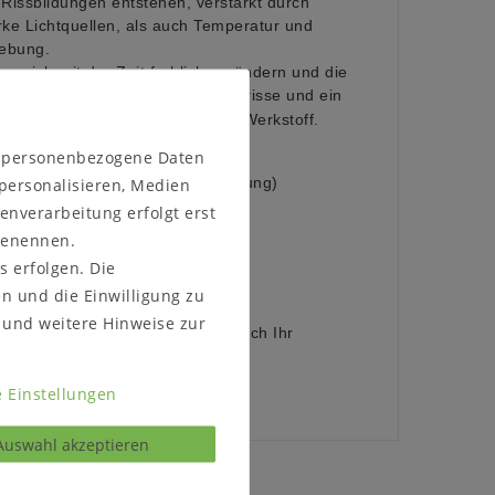
Rissbildungen entstehen, verstärkt durch
rke Lichtquellen, als auch Temperatur und
gebung.
 sich mit der Zeit farblich verändern und die
 Spannungen im Holz, sowie Haarrisse
und ein
d typisch für diesen natürlichen Werkstoff.
n personenbezogene Daten
(wahlweise):
 personalisieren, Medien
g
eölt
oder Roheffekt geölt
(Abbildung)
iß (Abbildung), carbon oder taupe
enverarbeitung erfolgt erst
 benennen.
s erfolgen. Die
ontiert
en und die Einwilligung zu
und weitere Hinweise zur
 Bestellen, ob das Möbelstück durch Ihr
e passt.
 Einstellungen
Auswahl akzeptieren