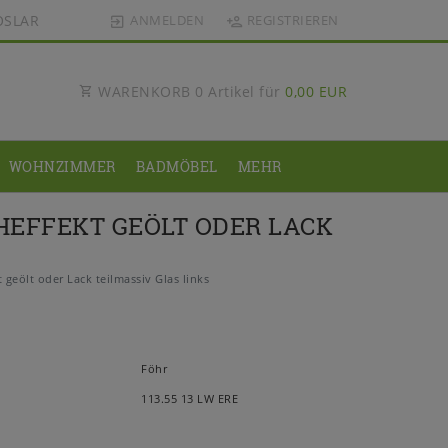
OSLAR
ANMELDEN
REGISTRIEREN
WARENKORB
0
Artikel für
0,00 EUR
WOHNZIMMER
BADMÖBEL
MEHR
HEFFEKT GEÖLT ODER LACK
eölt oder Lack teilmassiv Glas links
Föhr
113.55 13 LW ERE