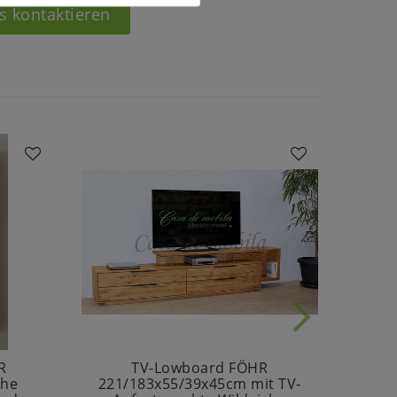
s kontaktieren
R
TV-Lowboard FÖHR
Side
che
221/183x55/39x45cm mit TV-
Wil