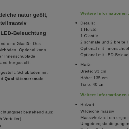
Weitere Informationen
deiche natur geölt,
 teilmassiv
Details:
1 Holztür
t LED-Beleuchtung
1 Glastür
2 schmale und 2 breite 
und eine Glastür. Des
Optional mit Innenschubk
olzböden. Optional kann
Optional mit LED-Beleuc
er Innenschublade
and hergestellt.
Maße:
Breite: 93 cm
gestellt. Schubladen mit
Höhe: 135 cm
ind
Qualitätsmerkmale
Tiefe: 40 cm
Weitere Informationen
Holzart:
Wildeiche massiv
uchtungsset bestehend aus:
Massivholz ist ein organi
 Verteiler)
Umgebungsbedingungen a
n