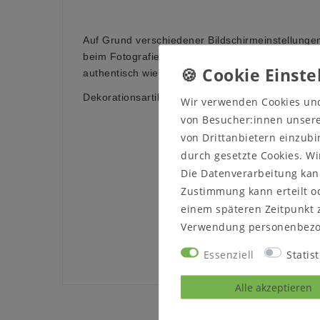
Auf Grund verschiedener Bildschirmeinstellungen
beim Fotografieren kann es dazu führen, dass die
authentisch wiedergegeben wird.
Dekorationsartikel sind nicht im Lieferumfang en
Wir verwenden Cookies un
von Besucher:innen unserer
von Drittanbietern einzubi
durch gesetzte Cookies. Wi
Die Datenverarbeitung kann
Zustimmung kann erteilt od
einem späteren Zeitpunkt 
Verwendung personenbezo
Essenziell
Statist
Alle akzeptieren