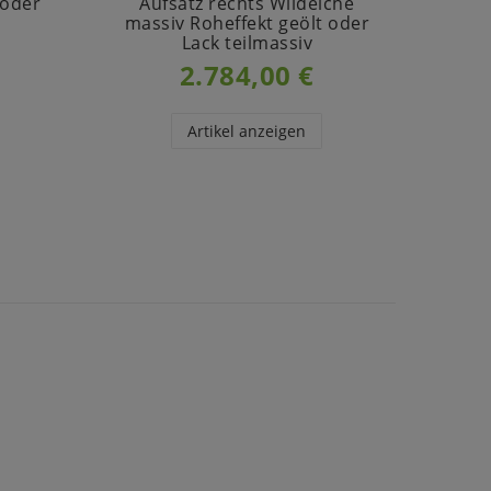
 oder
Aufsatz rechts Wildeiche
geö
massiv Roheffekt geölt oder
Lack teilmassiv
2.784,00 €
Artikel anzeigen