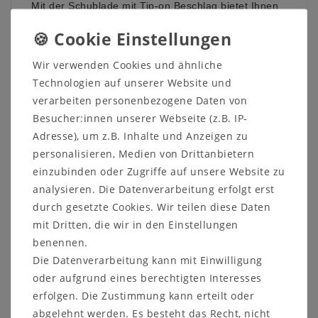
Mit der Schublade mit Tip-on Beschlag bietet Ihnen
diese Nachtkommode den nötigen Stauraum, durch
die Befestigung am Bettrahmen kann aber dennoch
die Schublade an Ihrem Schubkastenbett geöffnet
Wir verwenden Cookies und ähnliche
werden.
Technologien auf unserer Website und
verarbeiten personenbezogene Daten von
Besucher:innen unserer Webseite (z.B. IP-
Details:
Adresse), um z.B. Inhalte und Anzeigen zu
Maße:
B 45 x H 14 x T 37 cm
personalisieren, Medien von Drittanbietern
einzubinden oder Zugriffe auf unsere Website zu
Holzart:
Kernbuche oder Wildeiche massiv
analysieren. Die Datenverarbeitung erfolgt erst
geölt
durch gesetzte Cookies. Wir teilen diese Daten
mit Dritten, die wir in den Einstellungen
Kontaktieren Sie uns auf unserer Internetseite oder
benennen.
rufen Sie uns direkt an unter 05321-685990. Wir
Die Datenverarbeitung kann mit Einwilligung
helfen Ihnen gerne weiter!
oder aufgrund eines berechtigten Interesses
erfolgen. Die Zustimmung kann erteilt oder
abgelehnt werden. Es besteht das Recht, nicht