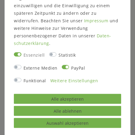
einzuwilligen und die Einwilligung zu einem
späteren Zeitpunkt zu ändern oder zu
Weitere Informationen zum
widerrufen. Beachten Sie unser
Impressum
und
weitere Hinweise zur Verwendung
Möbelstück:
personenbezogener Daten in unserer
Daten­
Details:
schutz­erklärung
.
1 Schublade mit Tip-on Beschlag
kann wahlweise links oder rechts am Bett
Essenziell
Statistik
befestigt werden
Externe Medien
PayPal
Maße:
Breite: 45 cm
Funktional
Weitere Einstellungen
Höhe: 14 cm
Tiefe: 37 cm
Alle akzeptieren
Weitere Informationen zum
Alle ablehnen
Programm:
Auswahl akzeptieren
Holzart:
Kernbuche massiv geölt
oder