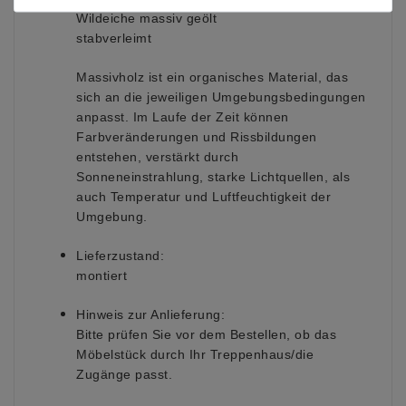
Wildeiche massiv geölt
stabverleimt
Massivholz ist ein organisches Material, das
sich an die jeweiligen Umgebungsbedingungen
anpasst. Im Laufe der Zeit können
Farbveränderungen
und Rissbildungen
entstehen, verstärkt durch
Sonneneinstrahlung, starke Lichtquellen, als
auch Temperatur und Luftfeuchtigkeit der
Umgebung.
Lieferzustand:
montiert
Hinweis zur Anlieferung:
Bitte prüfen Sie vor dem Bestellen, ob das
Möbelstück durch Ihr Treppenhaus/die
Zugänge passt.