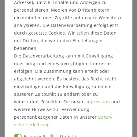
Holztüren mit je einem Einlegeboden. Weiterhin sind
Adresse), um z.B. Inhalte und Anzeigen zu
zwei große und zwei kleine Schubladen vorhanden.
personalisieren, Medien von Drittanbietern
einzubinden oder Zugriffe auf unsere Website zu
Das Möbelstück ist wahlweise aus Eichenholz,
Buchenholz oder Kiefernholz gefertigt. Das Holz hat
analysieren. Die Datenverarbeitung erfolgt erst
eine Stärke von ca. 20-26 mm.
durch gesetzte Cookies. Wir teilen diese Daten
mit Dritten, die wir in den Einstellungen
Es wird umweltfreundlicher Leim nach DIN-Norm
benennen.
verwendet.
Die Datenverarbeitung kann mit Einwilligung
oder aufgrund eines berechtigten Interesses
erfolgen. Die Zustimmung kann erteilt oder
abgelehnt werden. Es besteht das Recht, nicht
einzuwilligen und die Einwilligung zu einem
Beschreibung:
späteren Zeitpunkt zu ändern oder zu
2 große Holztüren mit je 2 Einlegeböden
widerrufen. Beachten Sie unser
Impressum
und
2 kleine Holztüren mit je 1 Einlegeboden
2 große Schubladen
weitere Hinweise zur Verwendung
2 kleine Schubladen
personenbezogener Daten in unserer
Daten­
Türen und Schubladen mit Soft-Close
schutz­erklärung
.
Bitte wählen Sie eine Griffvariante
Erfolgt keine Auswahl, liefern wir die
Essenziell
Statistik