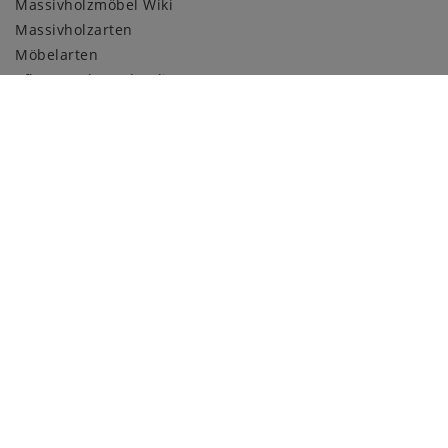
Massivholzmöbel Wiki
Massivholzarten
Möbelarten
Pflege und Kundendienst
Holzmuster
ZAHLUNGSARTEN