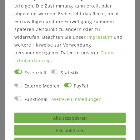
erfolgen. Die Zustimmung kann erteilt oder
abgelehnt werden. Es besteht das Recht, nicht
einzuwilligen und die Einwilligung zu einem
Massivholz Regalwand - Bibliothek -
späteren Zeitpunkt zu ändern oder zu
Bücherregale
widerrufen. Beachten Sie unser
Impressum
und
Aktenregal - Kiefer massiv
weitere Hinweise zur Verwendung
Andere Artikel des Programms finden Sie unter der
personenbezogener Daten in unserer
Daten­
Möbelserie
Möbelserie BERGEN
.
schutz­erklärung
.
Diese Regalwand besteht aus 4 Standregalen.
Essenziell
Statistik
Jedes verfügt über fünf offene Fächer und ist aus
massivem Kiefernholz gefertigt.
Externe Medien
PayPal
Funktional
Weitere Einstellungen
Alle akzeptieren
Beschreibung:
4 Standregale
jeweils mit 4 verstellbaren
Alle ablehnen
Einlegeböden