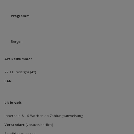
Programm
Bergen
Artikelnummer
77.113 wss/gra (4x)
EAN
Lieferzeit
innerhalb 8-10 Wochen ab Zahlungsanweisung
Versandart
(voraussichtlich)
Speditionsversand