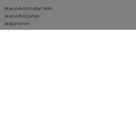
Massivholzmöbel Wiki
Massivholzarten
Möbelarten
Pflege und Kundendienst
Holzmuster
ZAHLUNGSARTEN