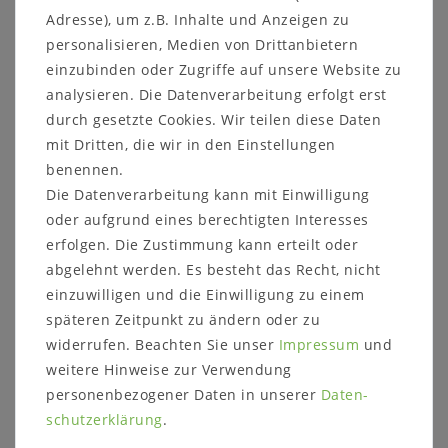
Adresse), um z.B. Inhalte und Anzeigen zu
Echtholz Schrank mit Holztüren Kernbuche
personalisieren, Medien von Drittanbietern
massiv natur geölt
einzubinden oder Zugriffe auf unsere Website zu
Wählen Sie Front- und Griffvarianten
analysieren. Die Datenverarbeitung erfolgt erst
durch gesetzte Cookies. Wir teilen diese Daten
Details:
Massivholz Schrank schmal
mit Dritten, die wir in den Einstellungen
Türanschlag links
benennen.
Türen und Schubladen
Die Datenverarbeitung kann mit Einwilligung
2 Holztüren
oder aufgrund eines berechtigten Interesses
1 Schublade
erfolgen. Die Zustimmung kann erteilt oder
3 Holzböden
abgelehnt werden. Es besteht das Recht, nicht
einzuwilligen und die Einwilligung zu einem
Maße:
Breite: 71 cm
späteren Zeitpunkt zu ändern oder zu
Höhe: 203 cm
widerrufen. Beachten Sie unser
Impressum
und
Tiefe: 40 cm
weitere Hinweise zur Verwendung
personenbezogener Daten in unserer
Daten­
Holzart:
Kernbuche massiv
schutz­erklärung
.
Oberfläche:
Natur geölt