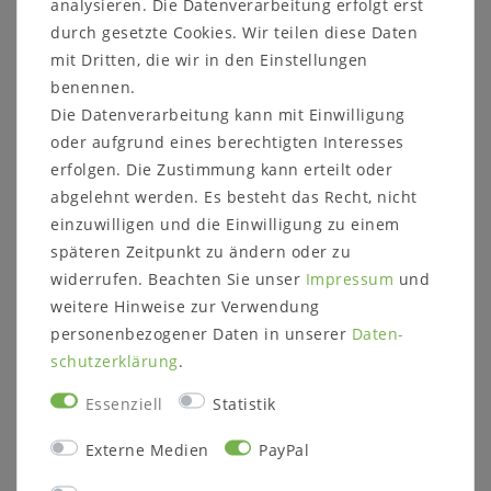
analysieren. Die Datenverarbeitung erfolgt erst
Weitere Informationen zum
durch gesetzte Cookies. Wir teilen diese Daten
Möbelstück
mit Dritten, die wir in den Einstellungen
Details:
benennen.
Holztruhe mit Deckel
Die Datenverarbeitung kann mit Einwilligung
Schließmechanismus mit Dämpfer
oder aufgrund eines berechtigten Interesses
Maße:
erfolgen. Die Zustimmung kann erteilt oder
Außenmaße: B 84 x H 45 x T 43 cm
abgelehnt werden. Es besteht das Recht, nicht
Innenmaße: B 80 x H 35 x T 38 cm
einzuwilligen und die Einwilligung zu einem
Weitere Informationen zum
späteren Zeitpunkt zu ändern oder zu
Programm:
widerrufen. Beachten Sie unser
Impressum
und
weitere Hinweise zur Verwendung
Holzart:
personenbezogener Daten in unserer
Daten­
Kiefer weiß lasiert (Holzmaserung sichtbar)
schutz­erklärung
.
Massivholz ist ein organisches Material, das
Essenziell
Statistik
sich an die jeweiligen Umgebungsbedingungen
anpasst. Im Laufe der Zeit können
Externe Medien
PayPal
Farbveränderungen und Rissbildungen
entstehen, verstärkt durch