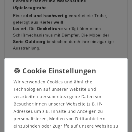
Echtholz Banktruhe /Wäschetruhe
/Spielzeugtruhe
Eine
edel und hochwertig
verarbeitete Truhe,
gefertigt aus
Kiefer weiß
lasiert.
Die
Deckeltruhe
verfügt über einen
Schlißmechanismus mit Dämpfer. Die Möbel der
Serie Guldborg
bestechen durch ihre einzigartige
Ausstrahlung.
Auf Grund verschiedener Bildschirmeinstellungen
sowie der Lichtverhältnisse beim Fotografieren kann
es dazu führen, dass die Farbe des Artikels nicht
Wir verwenden Cookies und ähnliche
authentisch wiedergegeben wird.
Technologien auf unserer Website und
Dekorationsartikel sind nicht im Lieferumfang
verarbeiten personenbezogene Daten von
enthalten.
Besucher:innen unserer Webseite (z.B. IP-
Adresse), um z.B. Inhalte und Anzeigen zu
personalisieren, Medien von Drittanbietern
einzubinden oder Zugriffe auf unsere Website zu