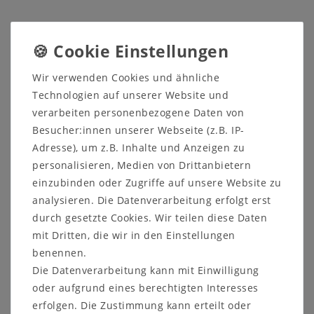
Sicher
Schneller
Kostenlose
Wir verwenden Cookies und ähnliche
einkaufen
Versand
Beratung
Technologien auf unserer Website und
05321 68599-0
verarbeiten personenbezogene Daten von
➤
Hier kommen Sie zu weiteren Möbeln der Serie EVA
Besucher:innen unserer Webseite (z.B. IP-
aus Kiefer weiß oder gelaugt.
Adresse), um z.B. Inhalte und Anzeigen zu
personalisieren, Medien von Drittanbietern
einzubinden oder Zugriffe auf unsere Website zu
Beschreibung
analysieren. Die Datenverarbeitung erfolgt erst
durch gesetzte Cookies. Wir teilen diese Daten
Prospekte
mit Dritten, die wir in den Einstellungen
Produktsicherheit
benennen.
Die Datenverarbeitung kann mit Einwilligung
Produktbewertung
oder aufgrund eines berechtigten Interesses
erfolgen. Die Zustimmung kann erteilt oder