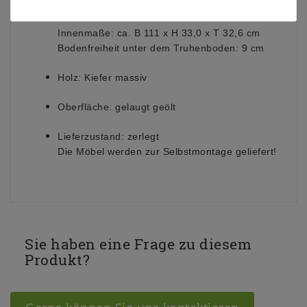
Maße:
ca. B 135 x H 47 x T 38 cm
Innenmaße: ca. B 111 x H 33,0 x T 32,6 cm
Bodenfreiheit unter dem Truhenboden: 9 cm
Holz:
Kiefer massiv
Oberfläche:
gelaugt geölt
Lieferzustand:
zerlegt
Die Möbel werden zur Selbstmontage geliefert!
Sie haben eine Frage zu diesem
Produkt?