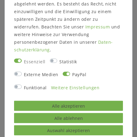
abgelehnt werden. Es besteht das Recht, nicht
einzuwilligen und die Einwilligung zu einem
Massivholz Wäschetruhe groß Kiefer
späteren Zeitpunkt zu ändern oder zu
massiv gelaugt geölt
widerrufen. Beachten Sie unser
Impressum
und
Aussteuertruhe, Truhe, Hochzeitstruhe massiv
weitere Hinweise zur Verwendung
personenbezogener Daten in unserer
Daten­
schutz­erklärung
.
Oberfläche: gelaugt geölt
Essenziell
Statistik
Externe Medien
PayPal
ca. Maße (B/H/T): 135 x 47 x 38 cm
Funktional
Weitere Einstellungen
Holz: Kiefer massiv
Alle akzeptieren
Oberfläche: gelaugt geölt
Alle ablehnen
Auswahl akzeptieren