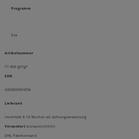
Programm
Eva
Artikelnummer
77.408 lgf/lgf
EAN
4260503934356
Lieferzeit
innerhalb 8-10 Wochen ab Zahlungsanweisung
Versandart
(voraussichtlich)
DHL Paketversand