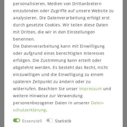
personalisieren, Medien von Drittanbietern
einzubinden oder Zugriffe auf unsere Website zu
analysieren. Die Datenverarbeitung erfolgt erst
Kontaktieren Sie uns auf unserer Internetseite oder
durch gesetzte Cookies. Wir teilen diese Daten
rufen Sie uns direkt an unter 05321-685990. Wir
mit Dritten, die wir in den Einstellungen
helfen Ihnen gerne weiter!
benennen.
Die Datenverarbeitung kann mit Einwilligung
oder aufgrund eines berechtigten Interesses
erfolgen. Die Zustimmung kann erteilt oder
abgelehnt werden. Es besteht das Recht, nicht
Informationen zum Möbelstück:
einzuwilligen und die Einwilligung zu einem
Maße:
späteren Zeitpunkt zu ändern oder zu
Breite: 181 cm
widerrufen. Beachten Sie unser
Impressum
und
weitere Hinweise zur Verwendung
Höhe: 35,4 cm
personenbezogener Daten in unserer
Daten­
Tiefe: 56,1 cm
schutz­erklärung
.
Essenziell
Statistik