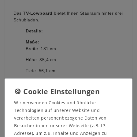
Das
TV-Lowboard
bietet Ihnen Stauraum hinter drei
Schubladen.
Details:
Maße:
Breite: 181 cm
Höhe: 35,4 cm
Tiefe: 56,1 cm
Holzart:
rustikale Asteiche
Wir verwenden Cookies und ähnliche
Oberfläche wahlweise:
natur geölt
Technologien auf unserer Website und
(Abbildung) oder bianco geölt
Griffleisten und Rahmen wahlweise:
verarbeiten personenbezogene Daten von
nickelfarben gebürstet (Abbildung) oder
Besucher:innen unserer Webseite (z.B. IP-
schwarzgrau
Adresse), um z.B. Inhalte und Anzeigen zu
Verarbeitung:
Massivholz stabverleimt