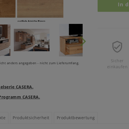
In 
Sicher
cht anders angegeben - nicht zum Lieferumfang.
einkaufen
belserie CASERA.
m Programm CASERA.
kte
Produktsicherheit
Produktbewertung