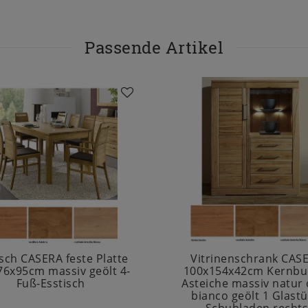
Passende Artikel
isch CASERA feste Platte
Vitrinenschrank CAS
76x95cm massiv geölt 4-
100x154x42cm Kernbu
Fuß-Esstisch
Asteiche massiv natur
bianco geölt 1 Glastü
Schubladen recht