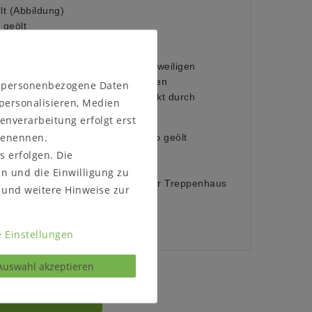
 (Abbildung)
geölt
 geölt
sches Material, das sich an die jeweiligen
npasst. Im Laufe der Zeit können
n personenbezogene Daten
issbildungen entstehen, verstärkt durch
 personalisieren, Medien
starke Lichtquellen.
enverarbeitung erfolgt erst
 benennen.
tur geölt (Abbildung) oder bianco geölt
s erfolgen. Die
:
en und die Einwilligung zu
ellen, ob das Möbelstück durch Ihr Treppenhaus
und weitere Hinweise zur
 Einstellungen
Auswahl akzeptieren
s kontaktieren