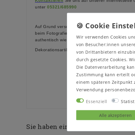
Kontaktieren
Sie uns auf unserer Internetseite 
unter
05321/685990
Auf Grund verschiedener Bildschirmeinstellungen
beim Fotografieren kann es dazu führen, dass die
Wir verwenden Cookies un
authentisch wiedergegeben wird.
von Besucher:innen unserer
Dekorationsartikel sind nicht im Lieferumfang en
von Drittanbietern einzubi
durch gesetzte Cookies. Wi
Die Datenverarbeitung kann
Zustimmung kann erteilt od
einem späteren Zeitpunkt 
Verwendung personenbezo
Essenziell
Statist
Alle akzeptieren
Sie haben eine Frage zu diesem P