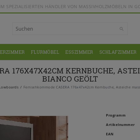
BEIM SPEZIALISIERTEN HÄNDLER VON MASSIVHOLZMÖBELN IN G
DERZIMMER
FLURMÖBEL
ESSZIMMER
SCHLAFZIMMER
A 176X47X42CM KERNBUCHE, ASTEI
BIANCO GEÖLT
Lowboards
Fernsehkommode CASERA 176x47x42cm Kernbuche, Asteiche massiv
Programm
Artikelnummer
EAN