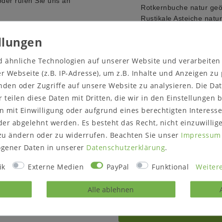
oder rufen Sie uns an
Rotkernbuche natur geölt
Rustikale Asteiche natur 
Rustikale Asteiche bianco
 sowie der Lichtverhältnisse
Massivholz ist ein organi
 Farbe des Artikels nicht
Umgebungsbedingungen a
d ähnliche Technologien auf unserer Website und verarbeite
Farbveränderungen und R
 Webseite (z.B. IP-Adresse), um z.B. Inhalte und Anzeigen zu
Sonneneinstrahlung oder 
thalten.
nden oder Zugriffe auf unsere Website zu analysieren. Die Dat
r teilen diese Daten mit Dritten, die wir in den Einstellungen
Oberfläche wahlweise:
na
Lieferzustand:
montiert
 mit Einwilligung oder aufgrund eines berechtigten Interesse
Hinweise zur Anlieferung
er abgelehnt werden. Es besteht das Recht, nicht einzuwillig
Prüfen Sie vor dem Best
zu ändern oder zu widerrufen. Beachten Sie unser
Impressum
/ Zugänge passt.
gener Daten in unserer
Daten­schutz­erklärung
.
ik
Externe Medien
PayPal
Funktional
Weitere
Alle ablehnen
rodukt?
Gerne können Sie un