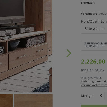
Lieferzeit
Versandart
(voraus
Holz/Oberfläch
GRIFFE (HOLZ/M
2.226,00
Inhalt
1
Stück
inkl. ges. MwSt.
Lieferung innerhal
versandkostenfrei*
Menge: