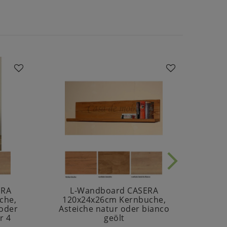
ERA
L-Wandboard CASERA
Es
che,
120x24x26cm Kernbuche,
 oder
Asteiche natur oder bianco
r 4
geölt
s