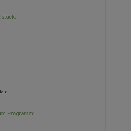
lstück:
Holz
zum Programm: