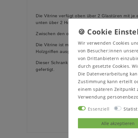
Die Vitrine verfügt oben über 2 Glastüren mit j
unten über 2 Holztüren mit je einem Holz-Einle
Zwischen den oberen und unteren Holztüren befi
Wir verwenden Cookies un
Die Vitrine ist mit Metall- (wahlweise aus Edelst
von Besucher:innen unserer
Holzgriffen ausgestattet.
von Drittanbietern einzubi
Dieser Schrank ist wahlweise aus massiver Kern
durch gesetzte Cookies. Wi
gefertigt.
Die Datenverarbeitung kann
Zustimmung kann erteilt od
einem späteren Zeitpunkt 
Verwendung personenbezo
Essenziell
Statist
Alle akzeptieren