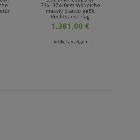
che
71x137x40cm Wildeiche
7
astür
massiv bianco geölt
Rechtsanschlag
1.381,00 €
Artikel anzeigen