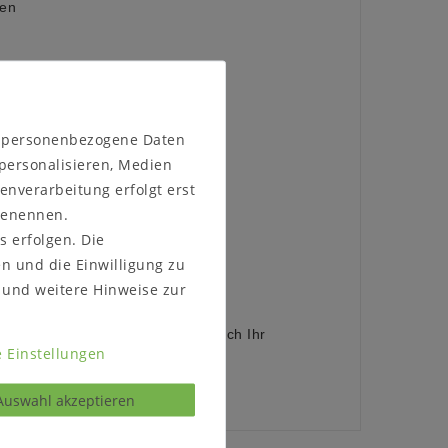
fen
lweise
geölt
n personenbezogene Daten
geölt (Abbildung)
 geölt
 personalisieren, Medien
enverarbeitung erfolgt erst
 benennen.
s erfolgen. Die
en und die Einwilligung zu
 45 cm
und weitere Hinweise zur
 Bestellen, ob das Möbelstück durch Ihr
 Einstellungen
Auswahl akzeptieren