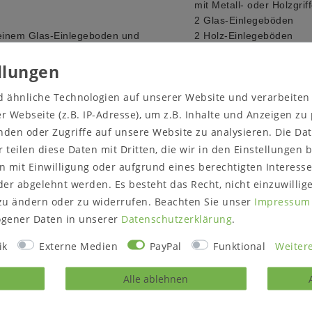
mit Metall- oder Holzgrif
2 Glas-Einlegeböden
e einem Glas-Einlegeboden und
2 Holz-Einlegeböden
geboden.
Holz und Oberfläche:
wah
ndet sich je eine Schublade.
Kernbuche massiv natur 
d ähnliche Technologien auf unserer Website und verarbeite
Wildeiche massiv natur 
ahl oder Rohstahl) oder
Wildeiche massiv bianco
 Webseite (z.B. IP-Adresse), um z.B. Inhalte und Anzeigen zu
nden oder Zugriffe auf unsere Website zu analysieren. Die Dat
buche oder Wildeiche
Maße:
r teilen diese Daten mit Dritten, die wir in den Einstellungen
Breite 128 cm
 mit Einwilligung oder aufgrund eines berechtigten Interesse
Höhe 137 cm
er abgelehnt werden. Es besteht das Recht, nicht einzuwillig
Tiefe wahlweise 40 oder
zu ändern oder zu widerrufen. Beachten Sie unser
Impressum
Lieferzustand:
montiert
gener Daten in unserer
Daten­schutz­erklärung
.
Bitte prüfen Sie vor dem
ik
Externe Medien
PayPal
Funktional
Weitere
Treppenhaus passt.
Alle ablehnen