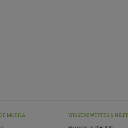
DE MOBILA
WISSENSWERTES & HILF
ns
Massivholzmöbel Wiki