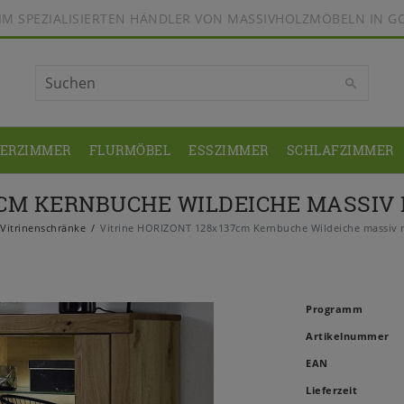
BEIM SPEZIALISIERTEN HÄNDLER VON MASSIVHOLZMÖBELN IN G
DERZIMMER
FLURMÖBEL
ESSZIMMER
SCHLAFZIMMER
7CM KERNBUCHE WILDEICHE MASSIV
Vitrinenschränke
Vitrine HORIZONT 128x137cm Kernbuche Wildeiche massiv n
Programm
Artikelnummer
EAN
Lieferzeit