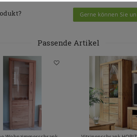
rodukt?
Gerne können Sie un
Passende Artikel
ine Wohnzimmerschrank
Vitrinenschrank HORI