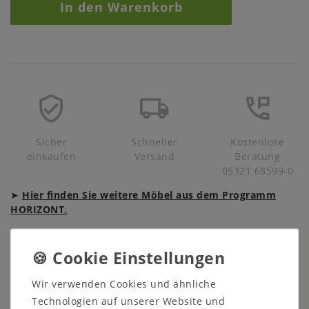
In den Warenkorb
Sicher
Schneller
Kostenlose
einkaufen
Versand
Beratung
05321 68599-0
➤
Hier finden Sie weitere Möbel aus dem Programm
HORIZONT.
Beschreibung
Wir verwenden Cookies und ähnliche
Prospekte
Technologien auf unserer Website und