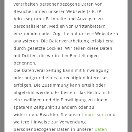
Produktsicherheit
verarbeiten personenbezogene Daten von
Besucher:innen unserer Webseite (z.B. IP-
Produktbewertung
Adresse), um z.B. Inhalte und Anzeigen zu
personalisieren, Medien von Drittanbietern
einzubinden oder Zugriffe auf unsere Website zu
analysieren. Die Datenverarbeitung erfolgt erst
Echtholz Vitrinenschrank Horizont
durch gesetzte Cookies. Wir teilen diese Daten
Kernbuche oder Wildeiche
mit Dritten, die wir in den Einstellungen
Massivholz natur oder bianco geölt
benennen.
Die Datenverarbeitung kann mit Einwilligung
oder aufgrund eines berechtigten Interesses
Die Vitrine verfügt oben über 2 Glastüren mit je
erfolgen. Die Zustimmung kann erteilt oder
einem Glas-Einlegeboden und unten über 2
abgelehnt werden. Es besteht das Recht, nicht
Holztüren mit je einem Holz-Einlegeboden.
einzuwilligen und die Einwilligung zu einem
Zwischen den oberen und unteren Holztüren
späteren Zeitpunkt zu ändern oder zu
befindet sich je eine Schublade.
widerrufen. Beachten Sie unser
Impressum
und
Die Vitrine ist mit Metall- (wahlweise aus Edelstahl
weitere Hinweise zur Verwendung
oder Rohstahl) oder Holzgriffen ausgestattet.
personenbezogener Daten in unserer
Daten­