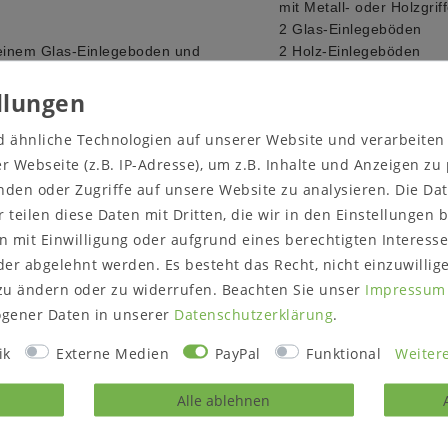
mit Metall- oder Holzgrif
2 Glas-Einlegeböden
e einem Glas-Einlegeboden und
2 Holz-Einlegeböden
geboden.
Holz und Oberfläche:
wah
ndet sich je eine Schublade.
Kernbuche massiv natur 
d ähnliche Technologien auf unserer Website und verarbeite
Wildeiche massiv natur 
ahl oder Rohstahl) oder
Wildeiche massiv bianco
 Webseite (z.B. IP-Adresse), um z.B. Inhalte und Anzeigen zu
nden oder Zugriffe auf unsere Website zu analysieren. Die Dat
buche oder Wildeiche
Maße:
r teilen diese Daten mit Dritten, die wir in den Einstellungen
Breite 128 cm
 mit Einwilligung oder aufgrund eines berechtigten Interesse
Höhe 137 cm
er abgelehnt werden. Es besteht das Recht, nicht einzuwillig
Tiefe wahlweise 40 oder
zu ändern oder zu widerrufen. Beachten Sie unser
Impressum
Lieferzustand:
montiert
gener Daten in unserer
Daten­schutz­erklärung
.
Bitte prüfen Sie vor dem
ik
Externe Medien
PayPal
Funktional
Weitere
Treppenhaus passt.
Alle ablehnen