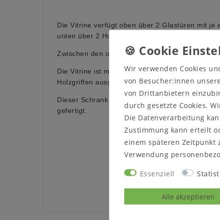
Die Vitrine verfügt oben über 2 Glastüren mit j
unten über 2 Holztüren mit je einem Holz-Einle
Zwischen den oberen und unteren Holztüren befi
Wir verwenden Cookies un
Die Vitrine ist mit Metall- (wahlweise aus Edelst
von Besucher:innen unserer
Holzgriffen ausgestattet.
von Drittanbietern einzubi
Dieser Schrank ist wahlweise aus massiver Kern
durch gesetzte Cookies. Wi
gefertigt.
Die Datenverarbeitung kann
Zustimmung kann erteilt od
einem späteren Zeitpunkt 
Verwendung personenbezo
Essenziell
Statist
Alle akzeptieren