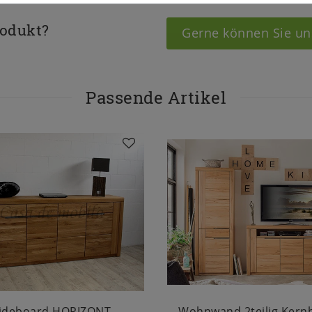
rodukt?
Gerne können Sie un
Passende Artikel
ideboard HORIZONT
Wohnwand 2teilig Kern