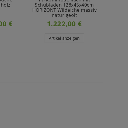
lholz
Schubladen 128x45x40cm
71
v
HORIZONT Wildeiche massiv
Kernb
natur geölt
00 €
1.222,00 €
Artikel anzeigen