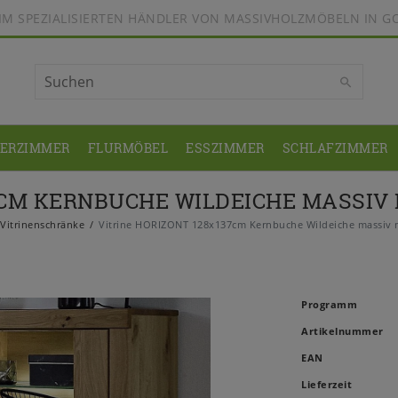
BEIM SPEZIALISIERTEN HÄNDLER VON MASSIVHOLZMÖBELN IN G
DERZIMMER
FLURMÖBEL
ESSZIMMER
SCHLAFZIMMER
7CM KERNBUCHE WILDEICHE MASSIV
Vitrinenschränke
Vitrine HORIZONT 128x137cm Kernbuche Wildeiche massiv n
Programm
Artikelnummer
EAN
Lieferzeit