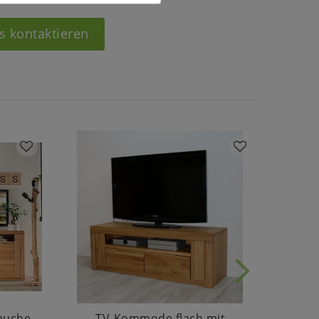
s kontaktieren
buche
TV-Kommode flach mit