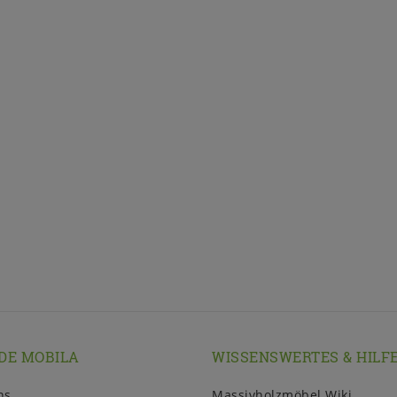
DE MOBILA
WISSENSWERTES & HILF
ns
Massivholzmöbel Wiki