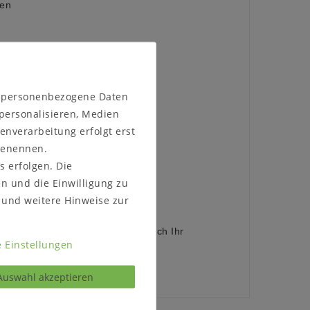
fen
lweise
geölt
n personenbezogene Daten
geölt (Abbildung)
 geölt
 personalisieren, Medien
enverarbeitung erfolgt erst
 benennen.
s erfolgen. Die
en und die Einwilligung zu
 45 cm
und weitere Hinweise zur
 Bestellen, ob das Möbelstück durch Ihr
 Einstellungen
Auswahl akzeptieren