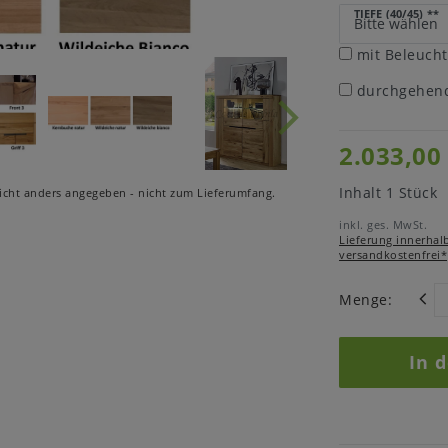
TIEFE (40/45)
**
mit Beleuch
durchgehend
2.033,00
Inhalt
1
Stück
cht anders angegeben - nicht zum Lieferumfang.
inkl. ges. MwSt.
Lieferung innerhal
versandkostenfrei*
Menge:
In 