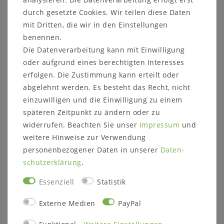
Informationen zum Möbelstück:
durch gesetzte Cookies. Wir teilen diese Daten
Maße:
mit Dritten, die wir in den Einstellungen
Breite: 60,2 cm
benennen.
Die Datenverarbeitung kann mit Einwilligung
Höhe: 205,8 cm
oder aufgrund eines berechtigten Interesses
Tiefe: 42,1 cm
erfolgen. Die Zustimmung kann erteilt oder
abgelehnt werden. Es besteht das Recht, nicht
einzuwilligen und die Einwilligung zu einem
Details:
späteren Zeitpunkt zu ändern oder zu
1 Holztür mit Glasfüllung rechts
widerrufen. Beachten Sie unser
Impressum
und
3 Glas-Einlegeböden
weitere Hinweise zur Verwendung
3 Konstruktions-Einlegeböden
personenbezogener Daten in unserer
Daten­
Türanschlag links
schutz­erklärung
.
1 Schublade
Alle Türen öffnen sich "über Eck"! Es ist an der
Essenziell
Statistik
jeweiligen Seite, auf der die Tür angeschlagen
ist, ein Platzbedarf von 11 cm zu
Externe Medien
PayPal
berücksichtigen!