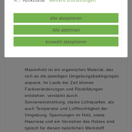
Funktional
Weitere Einstellungen
Weitere Informationen zum Programm:
Holzart:
Alle akzeptieren
rustikale Asteiche massiv, stabverleimt gem. DIN
Alle ablehnen
EN 204:2001
Auswahl akzeptieren
Rückwände und Schubladenböden aus
Leimholzplatten
Massivholz ist ein organisches Material, das
sich an die jeweiligen Umgebungsbedingungen
anpasst. Im Laufe der Zeit können
Farbveränderungen und Rissbildungen
entstehen, verstärkt durch
Sonneneinstrahlung, starke Lichtquellen, als
auch Temperatur und Luftfeuchtigkeit der
Umgebung. Spannungen im Holz, sowie
Haarrisse und ein Verziehen des Holzes sind
typisch für diesen natürlichen Werkstoff.