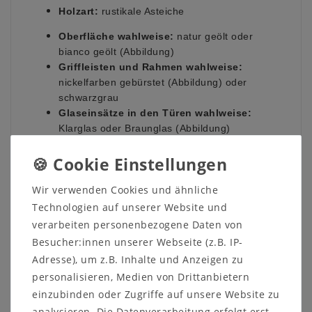
Holzart:
rustikale Asteiche
Oberfläche wahlweise:
natur geölt oder
bianco geölt
(Abbildung)
Griffleisten und Rahmen wahlweise:
nickelfarben gebürstet (Abbildung) oder
schwarzgrau
Glaseinsätze in den Türen wahlweise:
Klarglas oder Braunglas (Abbildung)
Verarbeitung:
Massivholz stabverleimt
Wir verwenden Cookies und ähnliche
Kontaktieren Sie uns auf unserer Internetseite oder
Technologien auf unserer Website und
rufen Sie uns direkt an unter 05321-685990. Wir
verarbeiten personenbezogene Daten von
helfen Ihnen gerne weiter!
Besucher:innen unserer Webseite (z.B. IP-
Adresse), um z.B. Inhalte und Anzeigen zu
personalisieren, Medien von Drittanbietern
einzubinden oder Zugriffe auf unsere Website zu
analysieren. Die Datenverarbeitung erfolgt erst