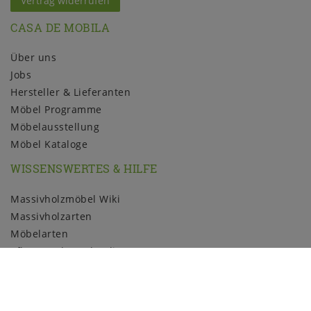
Vertrag widerrufen
CASA DE MOBILA
Über uns
Jobs
Hersteller & Lieferanten
Möbel Programme
Möbelausstellung
Möbel Kataloge
WISSENSWERTES & HILFE
Massivholzmöbel Wiki
Massivholzarten
Möbelarten
Pflege und Kundendienst
Holzmuster