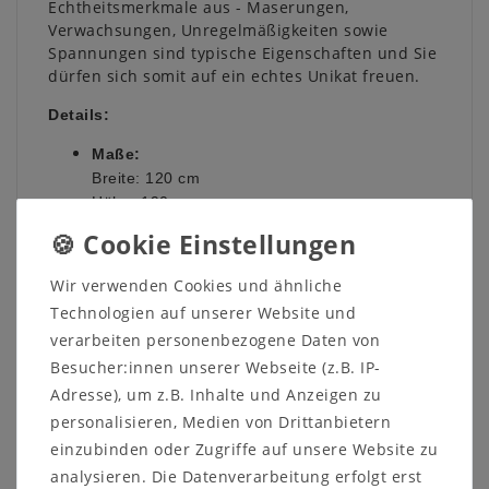
Echtheitsmerkmale aus - Maserungen,
Verwachsungen, Unregelmäßigkeiten sowie
Spannungen sind typische Eigenschaften und Sie
dürfen sich somit auf ein echtes Unikat freuen.
Details:
Maße:
Breite: 120 cm
Höhe: 190 c
m
Tiefe: 55 cm
Holzart:
Wir verwenden Cookies und ähnliche
Kiefer
Technologien auf unserer Website und
Oberfläche:
verarbeiten personenbezogene Daten von
Weiß gewachst
Besucher:innen unserer Webseite (z.B. IP-
Lieferzustand:
Adresse), um z.B. Inhalte und Anzeigen zu
Teilmontiert
personalisieren, Medien von Drittanbietern
einzubinden oder Zugriffe auf unsere Website zu
Hinweis zur Anlieferung:
analysieren. Die Datenverarbeitung erfolgt erst
Bitte prüfen Sie vor dem Bestellen, ob das