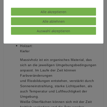
Maße:
Breite: 120 cm
Alle akzeptieren
Höhe: 190 c
m
Alle ablehnen
Tiefe: 55 cm
Weitere Informationen zum
Auswahl akzeptieren
Programm:
Holzart:
Kiefer
Massivholz ist ein organisches Material, das
sich an die jeweiligen Umgebungsbedingungen
anpasst. Im Laufe der Zeit können
Farbveränderungen
und Rissbildungen entstehen, verstärkt durch
Sonneneinstrahlung, starke Lichtquellen, als
auch Temperatur und Luftfeuchtigkeit der
Umgebung.
Weiße Oberflächen können sich mit der Zeit