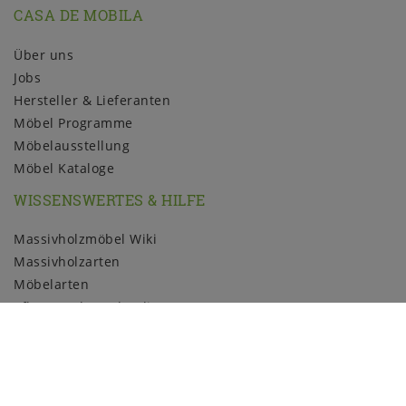
CASA DE MOBILA
Über uns
Jobs
Hersteller & Lieferanten
Möbel Programme
Möbelausstellung
Möbel Kataloge
WISSENSWERTES & HILFE
Massivholzmöbel Wiki
Massivholzarten
Möbelarten
Pflege und Kundendienst
Holzmuster