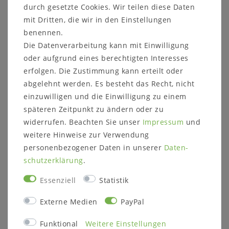
durch gesetzte Cookies. Wir teilen diese Daten
Möbelstück durch Ihr Treppenhaus/die
Zugänge passt.
mit Dritten, die wir in den Einstellungen
benennen.
Die Datenverarbeitung kann mit Einwilligung
Kontaktieren Sie uns auf unserer Internetseite oder
oder aufgrund eines berechtigten Interesses
rufen Sie uns direkt an unter 05321-685990. Wir
helfen Ihnen gerne weiter!
erfolgen. Die Zustimmung kann erteilt oder
abgelehnt werden. Es besteht das Recht, nicht
einzuwilligen und die Einwilligung zu einem
späteren Zeitpunkt zu ändern oder zu
widerrufen. Beachten Sie unser
Impressum
und
weitere Hinweise zur Verwendung
Weitere Informationen zum
personenbezogener Daten in unserer
Daten­
Möbelstück:
schutz­erklärung
.
Details:
Kiefer massiv gewachst
Essenziell
Statistik
Unikat
Fronten geriffelt
Externe Medien
PayPal
Natürliches Spannungsfeld - Wölbungen
und Risse sind naturbedingt
Funktional
Weitere Einstellungen