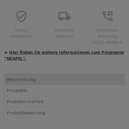
Sicher
Schneller
Kostenlose
einkaufen
Versand
Beratung
05321 68599-0
➤
Hier finden Sie weitere Informationen zum Programm
"NEAPEL".
Beschreibung
Prospekte
Produktsicherheit
Produktbewertung