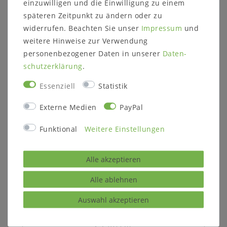
einzuwilligen und die Einwilligung zu einem
10,5 cm)
späteren Zeitpunkt zu ändern oder zu
- ca. Maße: B 128 x H 45
widerrufen. Beachten Sie unser
Impressum
und
x T 40 cm
weitere Hinweise zur Verwendung
Highboard 4141 23A-WE:
personenbezogener Daten in unserer
Daten­
- oben links 1 breite
schutz­erklärung
.
Holztür mit 1
Essenziell
Statistik
Einlegeboden
- oben rechts 1 schmale
Externe Medien
PayPal
Glastür mit 1 Glasboden
- unten links 1 breite
Funktional
Weitere Einstellungen
Holztür mit 1
Einlegeboden
Alle akzeptieren
und 1 Schublade
- unten rechts 1 schmale
Alle ablehnen
Holztür mit 1
Auswahl akzeptieren
Einlegeboden
- ca. Maße: B 115 x H 137
x T 40 cm