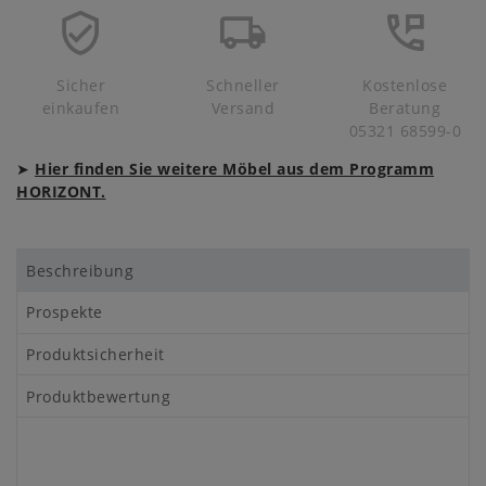
Sicher
Schneller
Kostenlose
einkaufen
Versand
Beratung
05321 68599-0
➤
Hier finden Sie weitere Möbel aus dem Programm
HORIZONT.
Beschreibung
Prospekte
Produktsicherheit
Produktbewertung