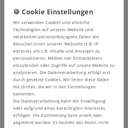
Einlegeböden und links eine Glastür mit zwei
Glasböden. Zwischen der oberen und der
unteren Holztür befindet sich eine Schublade.
Wir verwenden Cookies und ähnliche
Zum Lieferumfang gehört weiterhin ein L-
Technologien auf unserer Website und
Wandboard.
verarbeiten personenbezogene Daten von
Besucher:innen unserer Webseite (z.B. IP-
Diese Möbel sind aus massiver Eiche gefertigt.
Adresse), um z.B. Inhalte und Anzeigen zu
personalisieren, Medien von Drittanbietern
einzubinden oder Zugriffe auf unsere Website zu
analysieren. Die Datenverarbeitung erfolgt erst
durch gesetzte Cookies. Wir teilen diese Daten
mit Dritten, die wir in den Einstellungen
benennen.
Beschreibung:
TV-Lowboard 4141 24-
Die Datenverarbeitung kann mit Einwilligung
WE:
oder aufgrund eines berechtigten Interesses
- 2 Schubladen mit
erfolgen. Die Zustimmung kann erteilt oder
Vollauszug
abgelehnt werden. Es besteht das Recht, nicht
- 1 offenes Fach (B 90 x H