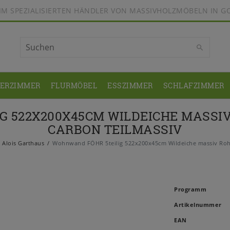
BEIM SPEZIALISIERTEN HÄNDLER VON MASSIVHOLZMÖBELN IN G
DERZIMMER
FLURMÖBEL
ESSZIMMER
SCHLAFZIMMER
G 522X200X45CM WILDEICHE MASSIV
CARBON TEILMASSIV
Alois Garthaus
Wohnwand FÖHR 5teilig 522x200x45cm Wildeiche massiv Rohef
Programm
Artikelnummer
EAN