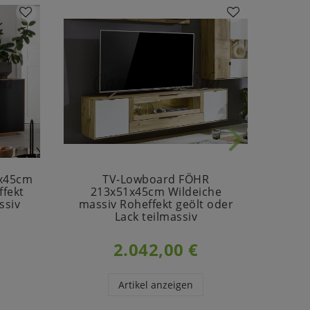
7x45cm
TV-Lowboard FÖHR
TV-L
ffekt
213x51x45cm Wildeiche
ssiv
massiv Roheffekt geölt oder
Lack teilmassiv
2.042,00 €
Artikel anzeigen