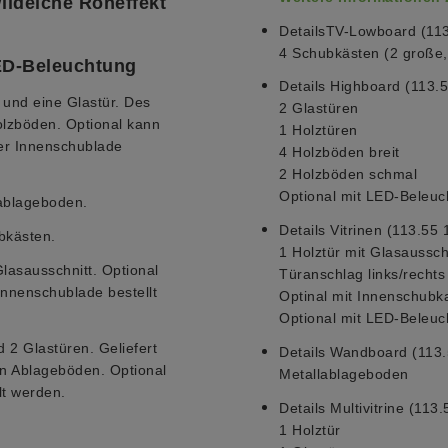
ildeiche Roheffekt
Details
TV-Low
board
(
11
4 Schubkästen (2 große, 
ED-Beleuchtung
Details Highboard
(
113.5
r und eine Glastür. Des
2 Glastüren
olzböden. Optional kann
1 Holztüren
er Innenschublade
4 Holzböden breit
2 Holzböden schmal
Optional mit LED-Beleuc
lablageboden.
Details Vitrinen (
113.55 
bkästen.
1 Holztür mit Glasaussch
Glasausschnitt. Optional
Türanschlag links/rechts
Innenschublade bestellt
Optinal mit Innenschubk
Optional mit LED-Beleuc
d 2 Glastüren. Geliefert
Details Wandboard (113.
en Ablageböden. Optional
Metallablageboden
lt werden.
Details Multivitrine (
113.
1 Holztür