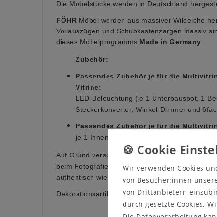
Die Möbelstücke werden in Deutschland hergestel
FÖHR
Möbel werden aus massiver Wildeiche her
Vollauszügen und Schubkastenzargen massiv s
dieses Möbelprogramms
Made in Germany
.
Zubehör:
Passendes Zubehör je für die Multivitr
Vitrine:
LED-Beleuchtung (je 1 Unterbauspot, 1 Be
Steckerkonverter, Winkel-Dimmer und 6fach
Passendes Zubehör je für die Multivitrin
je 1 Innenschubkasten, jeweils unter dem 
Auf Grund verschiedener Bildschirmeinstellungen
beim Fotografieren kann es dazu führen, dass die
Wir verwenden Cookies un
authentisch wiedergegeben wird.
von Besucher:innen unserer
von Drittanbietern einzubi
Dekorationsartikel sind nicht im Lieferumfang en
durch gesetzte Cookies. Wi
Die Datenverarbeitung kann