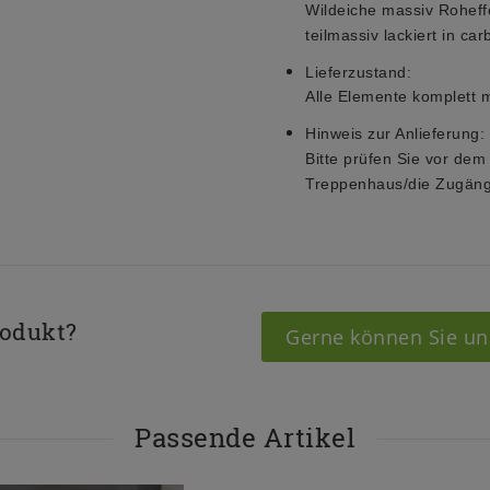
Wildeiche
massiv Roheffe
teilmassiv lackiert in car
Lieferzustand:
Alle Elemente komplett m
Hinweis zur Anlieferung:
Bitte prüfen Sie vor dem
Treppenhaus/die Zugäng
rodukt?
Gerne können Sie un
Passende Artikel