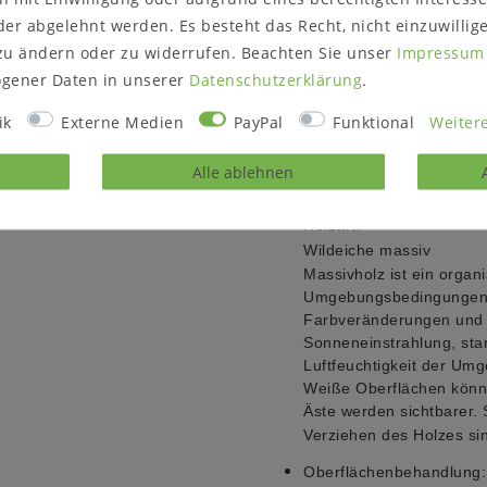
Höhe: 20 cm
er abgelehnt werden. Es besteht das Recht, nicht einzuwillig
Tiefe: 23 cm
zu ändern oder zu widerrufen. Beachten Sie unser
Impressum
Maße Multivitrine:
gener Daten in unserer
Daten­schutz­erklärung
.
Breite: 93 cm
ik
Externe Medien
PayPal
Funktional
Weitere
Höhe: 135 cm
Tiefe: 40 cm
Alle ablehnen
Weitere Informationen
Holzart:
Wildeiche massiv
Massivholz ist ein organi
Umgebungsbedingungen a
Farbveränderungen
und 
Sonneneinstrahlung, sta
Luftfeuchtigkeit der Um
Weiße Oberflächen können
Äste werden sichtbarer.
Verziehen des Holzes sin
Oberflächenbehandlung: