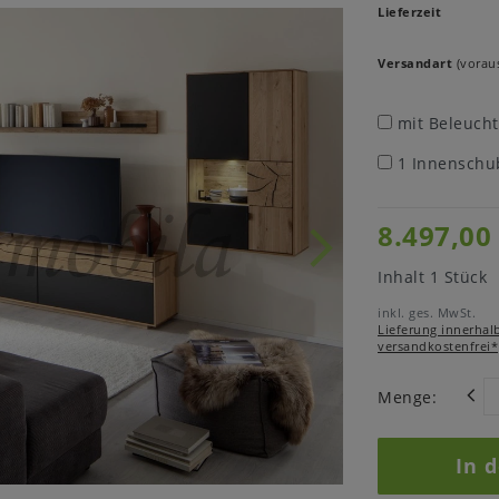
Lieferzeit
Versandart
(voraus
mit Beleuch
1 Innenschu
8.497,00
Inhalt
1
Stück
inkl. ges. MwSt.
Lieferung innerhal
versandkostenfrei*
Menge:
In 