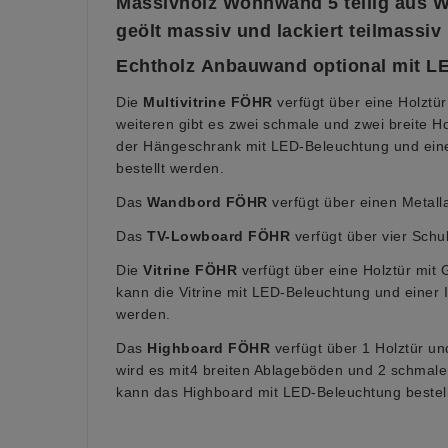
Massivholz Wohnwand 5 teilig aus W
geölt massiv und lackiert teilmassiv
Echtholz
Anbauwand optional mit L
Die
Multivitrine
FÖHR
verfügt über eine Holztü
weiteren gibt es zwei schmale und zwei breite H
der Hängeschrank mit LED-Beleuchtung und ein
bestellt werden.
Das
Wandbord FÖHR
verfügt über einen Metal
Das
TV-Lowboard FÖHR
verfügt über vier Schu
Die
Vitrine FÖHR
verfügt über eine Holztür mit 
kann die Vitrine mit LED-Beleuchtung und einer 
werden.
Das
Highboard FÖHR
verfügt über 1 Holztür un
wird es mit4 breiten Ablageböden und 2 schmal
kann das Highboard mit LED-Beleuchtung bestel