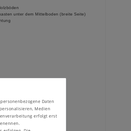
Holzböden
asten unter dem Mittelboden (breite Seite)
htung
n personenbezogene Daten
 personalisieren, Medien
enverarbeitung erfolgt erst
 benennen.
s erfolgen. Die