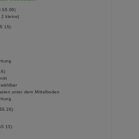
3.55 08
)
2 kleine)
5 15)
:
htung
16)
:
nitt
 wählbar
asten unter dem Mittelboden
htung
55 26):
55 13)
: