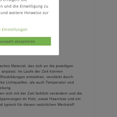
en und die Einwilligung zu
und weitere Hinweise zur
 Einstellungen
Auswahl akzeptieren
 zum Programm:
sches Material, das sich an die jeweiligen
npasst. Im Laufe der Zeit können
Rissbildungen entstehen, verstärkt durch
rke Lichtquellen, als auch Temperatur und
gebung.
 sich mit der Zeit farblich verändern und die
 Spannungen im Holz, sowie Haarrisse
und ein
d typisch für diesen natürlichen Werkstoff.