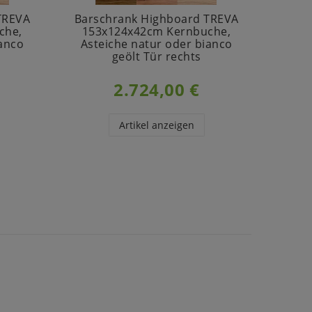
TREVA
Barschrank Highboard TREVA
V
che,
153x124x42cm Kernbuche,
115
ianco
Asteiche natur oder bianco
Ast
geölt Tür rechts
geölt
2.724,00 €
Artikel anzeigen