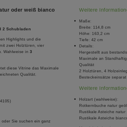
atur oder weiß bianco
Weitere Informatio
Maße:
Breite: 114,8 cm
d 2 Schubladen
Höhe: 163,2 cm
en Highlights und die
Tiefe: 42 cm
mit zwei Holztüren, vier
Details:
. Wahlweise in
3
Hergestellt aus bestands
Maximale an Standhaftig
Qualität
tet diese Vitrine das Maximale
2 Holztüren, 4 Holzein
eichneten Qualität.
Besteckeinsätze separat 
Weitere Informatio
Holzart (wahlweise):
04105)
Rotkernbuche natur geöl
Rustikale Asteiche natur 
Rustikale Asteiche bianc
 oder Sie suchen ein ganz