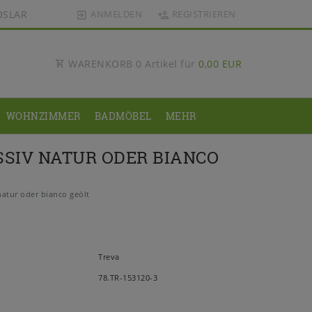
OSLAR
ANMELDEN
REGISTRIEREN
WARENKORB
0
Artikel für
0,00 EUR
WOHNZIMMER
BADMÖBEL
MEHR
SSIV NATUR ODER BIANCO
atur oder bianco geölt
Treva
78.TR-153120-3