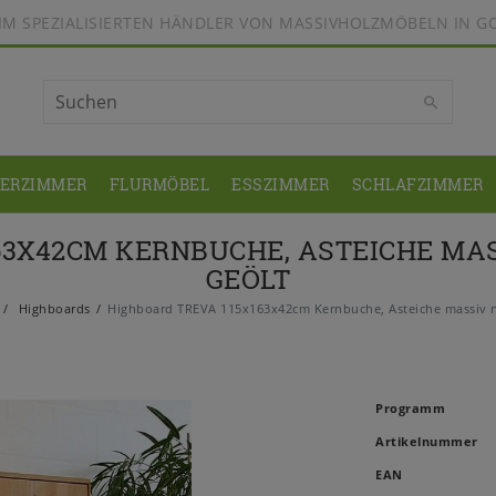
BEIM SPEZIALISIERTEN HÄNDLER VON MASSIVHOLZMÖBELN IN G
DERZIMMER
FLURMÖBEL
ESSZIMMER
SCHLAFZIMMER
63X42CM KERNBUCHE, ASTEICHE MA
GEÖLT
Highboards
Highboard TREVA 115x163x42cm Kernbuche, Asteiche massiv n
Programm
Artikelnummer
EAN