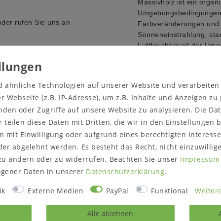
Massivholz ist ein organi
Umgebungsbedingungen a
oder rufen Sie uns an
Farbveränderungen und R
Sonneneinstrahlung, sta
Luftfeuchtigkeit der Um
Zeit farblich verändern 
 sowie der Lichtverhältnisse
Holz, sowie Haarrisse un
 Farbe des Artikels nicht
diesen natürlichen Werks
d ähnliche Technologien auf unserer Website und verarbeite
Oberfläche (wahlweise):
 Webseite (z.B. IP-Adresse), um z.B. Inhalte und Anzeigen zu
Belastbarkeiten
:
thalten.
nden oder Zugriffe auf unsere Website zu analysieren. Die Dat
Schubladen: max. 15 Kg
r teilen diese Daten mit Dritten, die wir in den Einstellungen
Holzboden: max. 20 Kg
 mit Einwilligung oder aufgrund eines berechtigten Interesse
Lieferzustand:
er abgelehnt werden. Es besteht das Recht, nicht einzuwillig
Vormontiert
zu ändern oder zu widerrufen. Beachten Sie unser
Impressum
Hinweis zur Anlieferung:
gener Daten in unserer
Daten­schutz­erklärung
.
Bitte prüfen Sie vor dem
ik
Externe Medien
PayPal
Funktional
Weitere
Treppenhaus/die Zugäng
Alle ablehnen