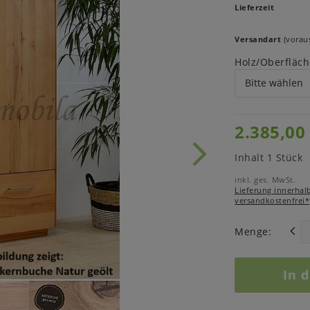
Lieferzeit
Versandart
(voraus
Holz/Oberfläch
2.385,00
Inhalt
1
Stück
inkl. ges. MwSt.
Lieferung innerhal
versandkostenfrei*
Menge:
In 