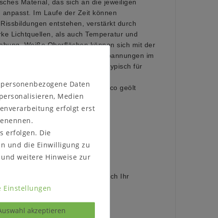
sches Material, das sich an die jeweiligen
npasst. Im Laufe der Zeit können
issbildungen entstehen, verstärkt durch
rke Lichtquellen, als auch Temperatur und
gebung. Weiße Oberflächen können sich mit der
und die Äste werden sichtbarer. Spannungen im
d ein Verziehen des Holzes sind typisch für
toff.
n personenbezogene Daten
natur geölt (Abbildung) oder bianco geölt
 personalisieren, Medien
enverarbeitung erfolgt erst
 benennen.
s erfolgen. Die
en und die Einwilligung zu
und weitere Hinweise zur
 Bestellen, ob das Möbelstück durch Ihr
 Einstellungen
e passt.
Auswahl akzeptieren