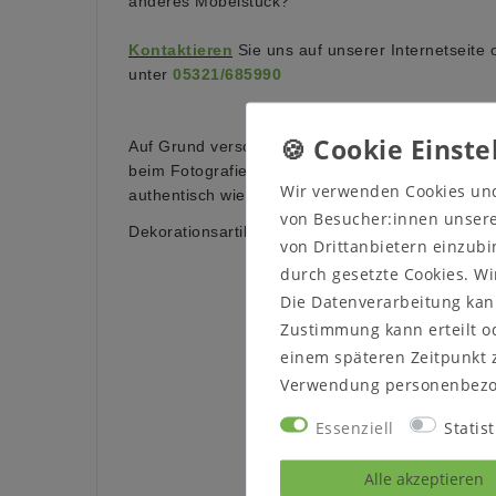
anderes Möbelstück?
Kontaktieren
Sie uns auf unserer Internetseite 
unter
05321/685990
Auf Grund verschiedener Bildschirmeinstellungen
beim Fotografieren kann es dazu führen, dass die
Wir verwenden Cookies un
authentisch wiedergegeben wird.
von Besucher:innen unserer
Dekorationsartikel sind nicht im Lieferumfang en
von Drittanbietern einzubi
durch gesetzte Cookies. Wi
Die Datenverarbeitung kann
Zustimmung kann erteilt od
einem späteren Zeitpunkt 
Verwendung personenbezo
Essenziell
Statist
Alle akzeptieren