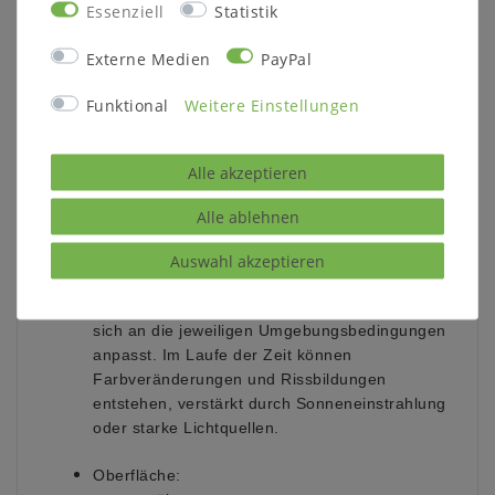
Essenziell
Statistik
Tiefe: 19,5 cm
Externe Medien
PayPal
optional:
Sie können eine passende Beleuchtung zu
Funktional
Weitere Einstellungen
diesem Artikel bestellen.
Alle akzeptieren
Weitere Informationen zum Programm:
Holz:
Alle ablehnen
Wildeiche massiv
mit Hirnholz-Appllikation
Auswahl akzeptieren
Massivholz ist ein organisches Material, das
sich an die jeweiligen Umgebungsbedingungen
anpasst. Im Laufe der Zeit können
Farbveränderungen und Rissbildungen
entstehen, verstärkt durch Sonneneinstrahlung
oder starke Lichtquellen.
Oberfläche: