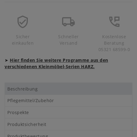
Sicher
Schneller
Kostenlose
einkaufen
Versand
Beratung
05321 68599-0
➤
Hier finden Sie weitere Programme aus den
verschiedenen Kleinmöbel-Serien HARZ.
Beschreibung
Pflegemittel/Zubehör
Prospekte
Produktsicherheit
Produktbewertung