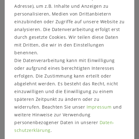
massiver Wildeiche ist ein schlichtes und
Adresse), um z.B. Inhalte und Anzeigen zu
stilvolles Möbelstück für Ihr Zuhause.
personalisieren, Medien von Drittanbietern
einzubinden oder Zugriffe auf unsere Website zu
Details:
analysieren. Die Datenverarbeitung erfolgt erst
Maße:
durch gesetzte Cookies. Wir teilen diese Daten
ca. B 34 x H 34 x T 20 cm
mit Dritten, die wir in den Einstellungen
benennen.
Die Datenverarbeitung kann mit Einwilligung
Kontaktieren Sie uns auf unserer Internetseite
oder aufgrund eines berechtigten Interesses
oder rufen Sie uns direkt an unter 05321-
erfolgen. Die Zustimmung kann erteilt oder
685990. Wir helfen Ihnen gerne weiter!
abgelehnt werden. Es besteht das Recht, nicht
einzuwilligen und die Einwilligung zu einem
späteren Zeitpunkt zu ändern oder zu
widerrufen. Beachten Sie unser
Impressum
und
weitere Hinweise zur Verwendung
Informationen zum Möbelstück:
personenbezogener Daten in unserer
Daten­
Maße:
ca.
schutz­erklärung
.
Breite: 34 cm
Höhe: 34 cm