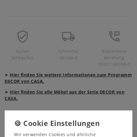
Sicher
Schneller
Kostenlose
einkaufen
Versand
Beratung
05321 68599-0
➤
Hier finden Sie weitere Informationen zum Programm
DECOR von CASA.
➤
Hier finden Sie alle Möbel aus der Serie DECOR von
CASA.
Beschreibung
Produktsicherheit
Wir verwenden Cookies und ähnliche