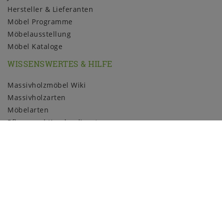
Hersteller & Lieferanten
Möbel Programme
Möbelausstellung
Möbel Kataloge
WISSENSWERTES & HILFE
Massivholzmöbel Wiki
Massivholzarten
Möbelarten
Pflege und Kundendienst
Holzmuster
ZAHLUNGSARTEN