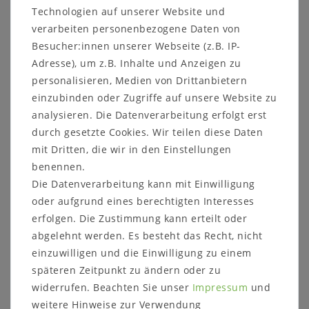
Technologien auf unserer Website und
Produktbewertung
verarbeiten personenbezogene Daten von
Besucher:innen unserer Webseite (z.B. IP-
Adresse), um z.B. Inhalte und Anzeigen zu
Zeitschriftenständer
personalisieren, Medien von Drittanbietern
einzubinden oder Zugriffe auf unsere Website zu
Fichtenholz Kirschfarben
analysieren. Die Datenverarbeitung erfolgt erst
lackiert
durch gesetzte Cookies. Wir teilen diese Daten
Zeitungsständer Kirschbaumfarben
mit Dritten, die wir in den Einstellungen
lackiert
benennen.
Die Datenverarbeitung kann mit Einwilligung
Dieses Möbelstück aus Massivholz ist nicht nur
oder aufgrund eines berechtigten Interesses
ein praktischer Helfer zum Aufbewahren von
erfolgen. Die Zustimmung kann erteilt oder
Zeitungen und Zeitschriften, sondern auch ein
abgelehnt werden. Es besteht das Recht, nicht
dekoratives Accessoire für Wohnzimmer,
einzuwilligen und die Einwilligung zu einem
Esszimmer oder Diele. Der Zeitschriftenhalter
späteren Zeitpunkt zu ändern oder zu
ist aus massivem Fichtenholz gefertigt
.
widerrufen. Beachten Sie unser
Impressum
und
weitere Hinweise zur Verwendung