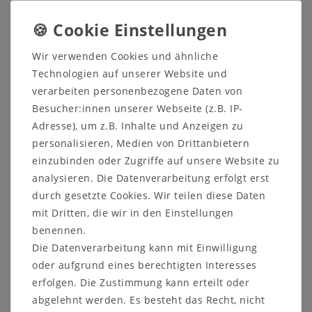
und Sitzflächen aus dieser Bank ein optisches
Highlight zaubern. Mit farblich abgestimmten und
hochwertigen Polstern ist sie nicht nur bequem,
sondern schmückt jede Essecke.
Wir verwenden Cookies und ähnliche
Technologien auf unserer Website und
verarbeiten personenbezogene Daten von
Besucher:innen unserer Webseite (z.B. IP-
Adresse), um z.B. Inhalte und Anzeigen zu
4-Fuß-Esstisch mit Auszugfunktion
personalisieren, Medien von Drittanbietern
einzubinden oder Zugriffe auf unsere Website zu
Maße:
analysieren. Die Datenverarbeitung erfolgt erst
Tischplattenstärke: 30 mm
durch gesetzte Cookies. Wir teilen diese Daten
Tischhöhe: 76 cm
Beinfreiheit: 64 cm
mit Dritten, die wir in den Einstellungen
Zargenhöhe: 9 cm
benennen.
Tischbeine: 10x10 cm
Die Datenverarbeitung kann mit Einwilligung
oder aufgrund eines berechtigten Interesses
Variante mit Funktion F3 mit Gestellauszug:
erfolgen. Die Zustimmung kann erteilt oder
mit 60 cm Einlegeplatte, wahlweise
abgelehnt werden. Es besteht das Recht, nicht
140/200x80, 160/220x80, 180/240x80