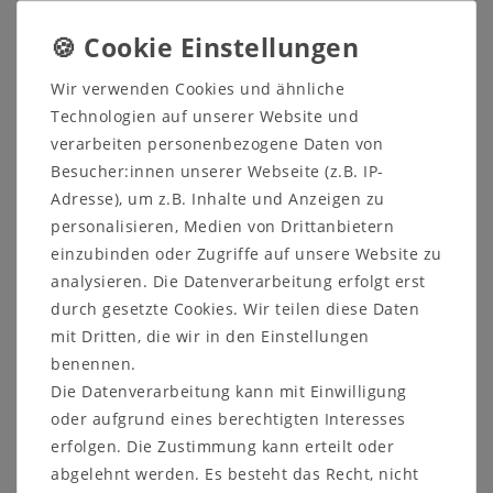
und Sitzflächen aus dieser Bank ein optisches
Highlight zaubern. Mit farblich abgestimmten und
hochwertigen Polstern ist sie nicht nur bequem,
sondern schmückt jede Essecke.
Wir verwenden Cookies und ähnliche
Technologien auf unserer Website und
verarbeiten personenbezogene Daten von
Besucher:innen unserer Webseite (z.B. IP-
Adresse), um z.B. Inhalte und Anzeigen zu
4-Fuß-Esstisch mit Auszugfunktion
personalisieren, Medien von Drittanbietern
einzubinden oder Zugriffe auf unsere Website zu
Maße:
analysieren. Die Datenverarbeitung erfolgt erst
Tischplattenstärke: 30 mm
durch gesetzte Cookies. Wir teilen diese Daten
Tischhöhe: 76 cm
Beinfreiheit: 64 cm
mit Dritten, die wir in den Einstellungen
Zargenhöhe: 9 cm
benennen.
Tischbeine: 10x10 cm
Die Datenverarbeitung kann mit Einwilligung
oder aufgrund eines berechtigten Interesses
Variante mit Funktion F3 mit Gestellauszug:
erfolgen. Die Zustimmung kann erteilt oder
mit 60 cm Einlegeplatte, wahlweise
abgelehnt werden. Es besteht das Recht, nicht
140/200x80, 160/220x80, 180/240x80