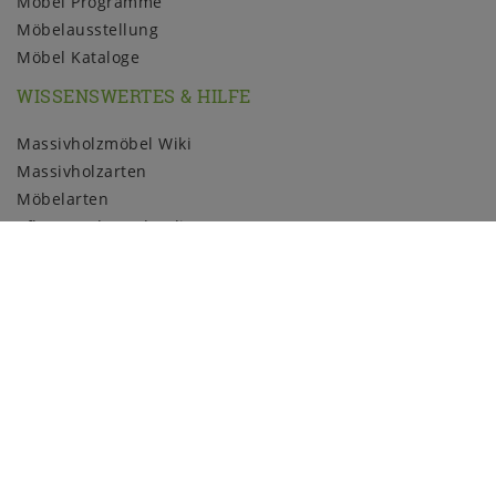
Möbel Programme
Möbelausstellung
Möbel Kataloge
WISSENSWERTES & HILFE
Massivholzmöbel Wiki
Massivholzarten
Möbelarten
Pflege und Kundendienst
Holzmuster
ZAHLUNGSARTEN