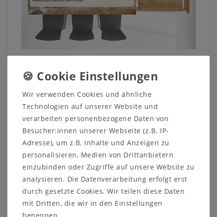
Moderne und passende Sitzgelegenheiten finden
Sie hier natürlich auch
Wir verwenden Cookies und ähnliche
Hier ist der Name Programm - Ideal
Technologien auf unserer Website und
Die IDEAL-Sitzbank mit dezenter Optik und
verarbeiten personenbezogene Daten von
höchstem Sitzkomfort wahlweise als Einzel- oder
Besucher:innen unserer Webseite (z.B. IP-
Eckbank und in vielen verschiedenen Größen
Adresse), um z.B. Inhalte und Anzeigen zu
erhältlich. Vielleicht Ihr neuer Lieblingsplatz im
personalisieren, Medien von Drittanbietern
Esszimmer? Passend zum ausziehbaren IDEAL-
einzubinden oder Zugriffe auf unsere Website zu
Massivholztisch integriert sich diese schöne Bank
analysieren. Die Datenverarbeitung erfolgt erst
wunderbar in Ihr Speisezimmer.
durch gesetzte Cookies. Wir teilen diese Daten
Klassisch schlicht und formschön können sie durch
mit Dritten, die wir in den Einstellungen
die Möglichkeit zur freien Auswahl der Rückenlehnen
benennen.