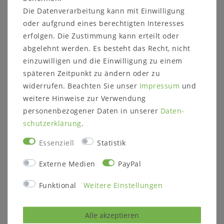
und Sitzflächen aus dieser Bank ein optisches
Die Datenverarbeitung kann mit Einwilligung
Highlight zaubern. Mit farblich abgestimmten und
oder aufgrund eines berechtigten Interesses
hochwertigen Polstern ist sie nicht nur bequem,
erfolgen. Die Zustimmung kann erteilt oder
sondern schmückt jede Essecke.
abgelehnt werden. Es besteht das Recht, nicht
einzuwilligen und die Einwilligung zu einem
späteren Zeitpunkt zu ändern oder zu
widerrufen. Beachten Sie unser
Impressum
und
weitere Hinweise zur Verwendung
4-Fuß-Esstisch mit Auszugfunktion
personenbezogener Daten in unserer
Daten­
Maße:
schutz­erklärung
.
Tischplattenstärke: 30 mm
Tischhöhe: 76 cm
Essenziell
Statistik
Beinfreiheit: 64 cm
Zargenhöhe: 9 cm
Externe Medien
PayPal
Tischbeine: 10x10 cm
Funktional
Weitere Einstellungen
Variante mit Funktion F3 mit Gestellauszug:
mit 60 cm Einlegeplatte, wahlweise
Alle akzeptieren
140/200x80, 160/220x80, 180/240x80