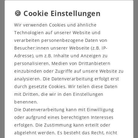
und Sitzflächen aus dieser Bank ein optisches
Highlight zaubern. Mit farblich abgestimmten und
hochwertigen Polstern ist sie nicht nur bequem,
sondern schmückt jede Essecke.
Wir verwenden Cookies und ähnliche
Technologien auf unserer Website und
verarbeiten personenbezogene Daten von
Besucher:innen unserer Webseite (z.B. IP-
Adresse), um z.B. Inhalte und Anzeigen zu
4-Fuß-Esstisch mit Auszugfunktion
personalisieren, Medien von Drittanbietern
einzubinden oder Zugriffe auf unsere Website zu
Maße:
analysieren. Die Datenverarbeitung erfolgt erst
Tischplattenstärke: 30 mm
durch gesetzte Cookies. Wir teilen diese Daten
Tischhöhe: 76 cm
Beinfreiheit: 64 cm
mit Dritten, die wir in den Einstellungen
Zargenhöhe: 9 cm
benennen.
Tischbeine: 10x10 cm
Die Datenverarbeitung kann mit Einwilligung
oder aufgrund eines berechtigten Interesses
Variante mit Funktion F3 mit Gestellauszug:
erfolgen. Die Zustimmung kann erteilt oder
mit 60 cm Einlegeplatte, wahlweise
abgelehnt werden. Es besteht das Recht, nicht
140/200x80, 160/220x80, 180/240x80