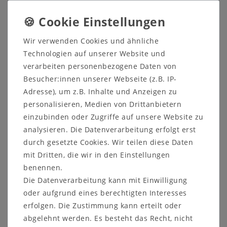
und Sitzflächen aus dieser Bank ein optisches
Highlight zaubern. Mit farblich abgestimmten und
hochwertigen Polstern ist sie nicht nur bequem,
sondern schmückt jede Essecke.
Wir verwenden Cookies und ähnliche
Technologien auf unserer Website und
verarbeiten personenbezogene Daten von
Besucher:innen unserer Webseite (z.B. IP-
Adresse), um z.B. Inhalte und Anzeigen zu
4-Fuß-Esstisch mit Auszugfunktion
personalisieren, Medien von Drittanbietern
einzubinden oder Zugriffe auf unsere Website zu
Maße:
analysieren. Die Datenverarbeitung erfolgt erst
Tischplattenstärke: 30 mm
durch gesetzte Cookies. Wir teilen diese Daten
Tischhöhe: 76 cm
Beinfreiheit: 64 cm
mit Dritten, die wir in den Einstellungen
Zargenhöhe: 9 cm
benennen.
Tischbeine: 10x10 cm
Die Datenverarbeitung kann mit Einwilligung
oder aufgrund eines berechtigten Interesses
Variante mit Funktion F3 mit Gestellauszug:
erfolgen. Die Zustimmung kann erteilt oder
mit 60 cm Einlegeplatte, wahlweise
abgelehnt werden. Es besteht das Recht, nicht
140/200x80, 160/220x80, 180/240x80