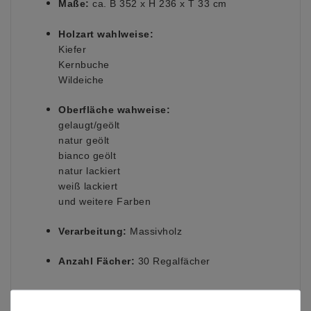
Maße:
ca. B 352 x H 236 x T 33 cm
Holzart wahlweise:
Kiefer
Kernbuche
Wildeiche
Oberfläche wahweise:
gelaugt/geölt
natur geölt
bianco geölt
natur lackiert
weiß lackiert
und weitere Farben
Verarbeitung:
Massivholz
Anzahl Fächer:
30 Regalfächer