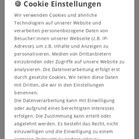
Wir verwenden Cookies und ähnliche
Technologien auf unserer Website und
Informationen zum Möbelstück:
verarbeiten personenbezogene Daten von
Maße ca.:
Besucher:innen unserer Webseite (z.B. IP-
Breite: 351,6 cm
Adresse), um z.B. Inhalte und Anzeigen zu
Höhe: 235,8 cm
personalisieren, Medien von Drittanbietern
Tiefe: 32,9 cm
einzubinden oder Zugriffe auf unsere Website zu
analysieren. Die Datenverarbeitung erfolgt erst
Beschreibung:
21 breite Regalböden
durch gesetzte Cookies. Wir teilen diese Daten
14 schmale Regalböden
mit Dritten, die wir in den Einstellungen
18 breite Regalfächer
benennen.
12 schmale Regalfächer
Die Datenverarbeitung kann mit Einwilligung
oder aufgrund eines berechtigten Interesses
Weitere Informationen zum
erfolgen. Die Zustimmung kann erteilt oder
Programm:
abgelehnt werden. Es besteht das Recht, nicht
Holz und Oberfläche wahlweise:
einzuwilligen und die Einwilligung zu einem
komplett parkettverleimt