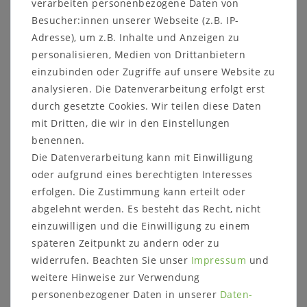
geölt
verarbeiten personenbezogene Daten von
Besucher:innen unserer Webseite (z.B. IP-
in der Tiefe 33cm oder 46cm oder nach wal
Adresse), um z.B. Inhalte und Anzeigen zu
auch mit körbe
personalisieren, Medien von Drittanbietern
einzubinden oder Zugriffe auf unsere Website zu
analysieren. Die Datenverarbeitung erfolgt erst
Die Bank verfügt über 2 schmale Schubladen
mit
schwarzer Schubladenfront
rechts oben, 2 breite
durch gesetzte Cookies. Wir teilen diese Daten
Schubladen links und 2 offene Fächer rechts unten.
mit Dritten, die wir in den Einstellungen
Die abgebildeten Körbe gehören nicht mit zum
benennen.
Lieferumfang.
Die Datenverarbeitung kann mit Einwilligung
oder aufgrund eines berechtigten Interesses
Das Möbelstück ist aus Buchenholz gefertigt. Das
Holz hat eine Stärke von ca. 20-26 mm.
erfolgen. Die Zustimmung kann erteilt oder
abgelehnt werden. Es besteht das Recht, nicht
Die Schubladen sind mit
Porzellan-Griffen
einzuwilligen und die Einwilligung zu einem
ausgestattet.
späteren Zeitpunkt zu ändern oder zu
Es wird umweltfreundlicher Leim nach DIN-Norm
widerrufen. Beachten Sie unser
Impressum
und
verwendet.
weitere Hinweise zur Verwendung
personenbezogener Daten in unserer
Daten­