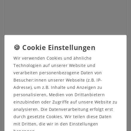
Informationen zum Möbelstück:
Maße ca.:
Breite: 89,2 cm
Wir verwenden Cookies und ähnliche
Höhe: 122,6 cm
Technologien auf unserer Website und
Tiefe: 32,9 cm
verarbeiten personenbezogene Daten von
Anzahl Türen:
Besucher:innen unserer Webseite (z.B. IP-
2 Holztüren mit Quernut
Adresse), um z.B. Inhalte und Anzeigen zu
personalisieren, Medien von Drittanbietern
Anzahl Einlegeböden:
einzubinden oder Zugriffe auf unsere Website zu
2 verstellbare Einlegeböden
analysieren. Die Datenverarbeitung erfolgt erst
durch gesetzte Cookies. Wir teilen diese Daten
Weitere Informationen zum
mit Dritten, die wir in den Einstellungen
Programm: