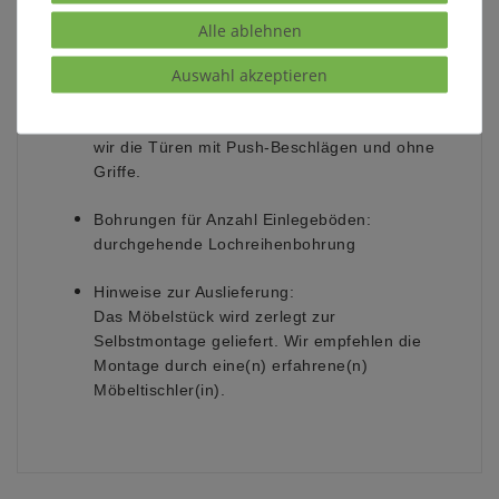
Front ca. 20 mm
Seiten, Böden ca. 26 mm
Alle ablehnen
Auswahl akzeptieren
Griffe:
Es stehen verschiedene Griffe zur Auswahl.
Wenn Sie keine Angabe hierzu machen, liefern
wir die Türen mit Push-Beschlägen und ohne
Griffe.
Bohrungen für Anzahl Einlegeböden:
durchgehende Lochreihenbohrung
Hinweise zur Auslieferung:
Das Möbelstück wird zerlegt zur
Selbstmontage geliefert. Wir empfehlen die
Montage durch eine(n) erfahrene(n)
Möbeltischler(in).