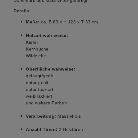
Dänemark aus Massivholz gefertigt.
Details:
Maße:
ca. B 89 x H 123 x T 33 cm
Holzart wahlweise:
Kiefer
Kernbuche
Wildeiche
Oberfläche wahweise:
gelaugt/geölt
natur geölt
natur lackiert
weiß lackiert
und weitere Farben
Verarbeitung:
Massivholz
Anzahl Türen:
2 Holztüren