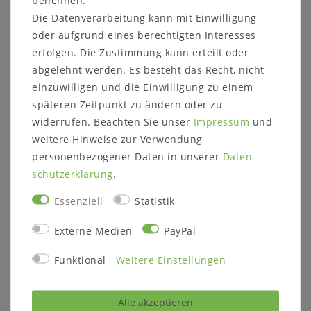
benennen.
Holz und Oberfläche wahlweise:
Die Datenverarbeitung kann mit Einwilligung
Türen/Schubladen stabverleimt,
oder aufgrund eines berechtigten Interesses
Seiten/Böden/Topplatten parkettverleimt
erfolgen. Die Zustimmung kann erteilt oder
Kernbuche massiv natur geölt
Kernbuche massiv weiß lackiert
abgelehnt werden. Es besteht das Recht, nicht
Wildeiche massiv natur geölt (Fotos)
einzuwilligen und die Einwilligung zu einem
Wildeiche massiv bianco geölt
späteren Zeitpunkt zu ändern oder zu
komplett stabverleimt
widerrufen. Beachten Sie unser
Impressum
und
Kiefer massiv gelaugt/geölt
weitere Hinweise zur Verwendung
Kiefer massiv natur lackiert
personenbezogener Daten in unserer
Daten­
Kiefer massiv natur geölt
schutz­erklärung
.
Kiefer massiv bernsteinfarben geölt
Kiefer massiv unbehandelt
Essenziell
Statistik
Kiefer massiv weiß lackiert
Kiefer massiv gelaugt/lackiert
Externe Medien
PayPal
Kiefer massiv bernsteinfarben lackiert
Kiefer massiv kolonialfarben lackiert
Funktional
Weitere Einstellungen
(Cuba)
Holzstärke:
Alle akzeptieren