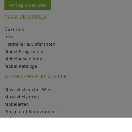
Vertrag widerrufen
CASA DE MOBILA
Über uns
Jobs
Hersteller & Lieferanten
Möbel Programme
Möbelausstellung
Möbel Kataloge
WISSENSWERTES & HILFE
Massivholzmöbel Wiki
Massivholzarten
Möbelarten
Pflege und Kundendienst
Holzmuster