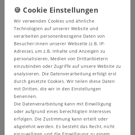
harmonisches Gesamtbild sorgen stilvolle Beschläge
aus schwarzem Metall, die dem Paneel eine
moderne, dezente Kontrastnote verleihen.
Wir verwenden Cookies und ähnliche
Die Garderobe
WINDSOR
verbindet durchdachte
Technologien auf unserer Website und
Funktionalität mit ehrlicher Handwerksqualität. Ob
verarbeiten personenbezogene Daten von
als Einzelstück oder in Kombination mit weiteren
Besucher:innen unserer Webseite (z.B. IP-
Möbeln der
WINDSOR
-Serie – dieses
Adresse), um z.B. Inhalte und Anzeigen zu
Garderobenpaneel setzt stilvolle Akzente und sorgt
personalisieren, Medien von Drittanbietern
für einen aufgeräumten, einladenden
einzubinden oder Zugriffe auf unsere Website zu
Eingangsbereich.
analysieren. Die Datenverarbeitung erfolgt erst
durch gesetzte Cookies. Wir teilen diese Daten
mit Dritten, die wir in den Einstellungen
benennen.
Die Datenverarbeitung kann mit Einwilligung
oder aufgrund eines berechtigten Interesses
Informationen zum Möbelstück:
erfolgen. Die Zustimmung kann erteilt oder
Maße: ca.
abgelehnt werden. Es besteht das Recht, nicht
Breite 40 cm
einzuwilligen und die Einwilligung zu einem