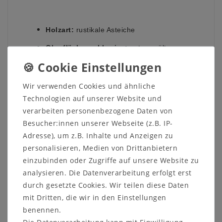
Holzart:
rustikale Asteiche
Oberfläche wahlweise:
natur geölt
(Abbildung) oder bianco geölt
Griffleisten und Rahmen wahlweise:
nickelfarben gebürstet (Abbildung) oder
Wir verwenden Cookies und ähnliche
schwarzgrau
Technologien auf unserer Website und
Verarbeitung:
Massivholz stabverleimt
verarbeiten personenbezogene Daten von
Besucher:innen unserer Webseite (z.B. IP-
Adresse), um z.B. Inhalte und Anzeigen zu
Kontaktieren Sie uns auf unserer Internetseite oder
personalisieren, Medien von Drittanbietern
rufen Sie uns direkt an unter 05321-685990. Wir
helfen Ihnen gerne weiter!
einzubinden oder Zugriffe auf unsere Website zu
analysieren. Die Datenverarbeitung erfolgt erst
durch gesetzte Cookies. Wir teilen diese Daten
mit Dritten, die wir in den Einstellungen
benennen.
Die Datenverarbeitung kann mit Einwilligung