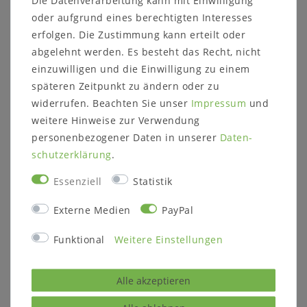
Informationen zum Möbelstück:
oder aufgrund eines berechtigten Interesses
Maße:
erfolgen. Die Zustimmung kann erteilt oder
Breite: 241,4 cm
abgelehnt werden. Es besteht das Recht, nicht
einzuwilligen und die Einwilligung zu einem
Höhe: 59,8 cm
späteren Zeitpunkt zu ändern oder zu
Tiefe: 38,1 cm
widerrufen. Beachten Sie unser
Impressum
und
weitere Hinweise zur Verwendung
personenbezogener Daten in unserer
Daten­
Details:
schutz­erklärung
.
4 Holztüren
Essenziell
Statistik
4 Holz-Einlegeböden
Griffleiste links
Externe Medien
PayPal
Alle Türen öffnen sich "über Eck"! Es ist
an der jeweiligen Seite, auf der die Tür
Funktional
Weitere Einstellungen
angeschlagen ist, ein Platzbedarf von
11 cm zu berücksichtigen!
Alle akzeptieren
Weitere Informationen zum Programm: