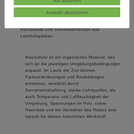
Alle ablehnen
Holzart:
Auswahl akzeptieren
rustikale Asteiche massiv, stabverleimt gem. DIN
EN 204:2001
Rückwände und Schubladenböden aus
Leimholzplatten
Massivholz ist ein organisches Material, das
sich an die jeweiligen Umgebungsbedingungen
anpasst. Im Laufe der Zeit können
Farbveränderungen und Rissbildungen
entstehen, verstärkt durch
Sonneneinstrahlung, starke Lichtquellen, als
auch Temperatur und Luftfeuchtigkeit der
Umgebung. Spannungen im Holz, sowie
Haarrisse und ein Verziehen des Holzes sind
typisch für diesen natürlichen Werkstoff.