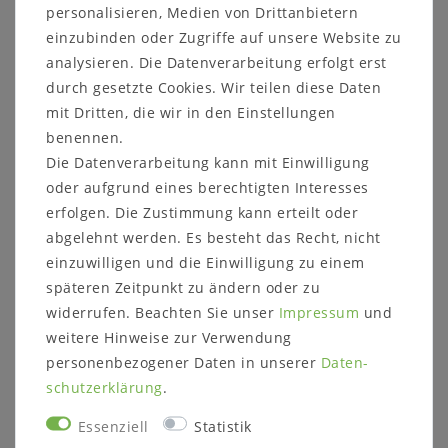
personalisieren, Medien von Drittanbietern
natur geölt
einzubinden oder Zugriffe auf unsere Website zu
bianco geölt
analysieren. Die Datenverarbeitung erfolgt erst
natur lackiert
durch gesetzte Cookies. Wir teilen diese Daten
weiß lackiert
und weitere Farben
mit Dritten, die wir in den Einstellungen
benennen.
Die Datenverarbeitung kann mit Einwilligung
oder aufgrund eines berechtigten Interesses
erfolgen. Die Zustimmung kann erteilt oder
Informationen zum Möbelstück:
abgelehnt werden. Es besteht das Recht, nicht
einzuwilligen und die Einwilligung zu einem
Maße ca.:
späteren Zeitpunkt zu ändern oder zu
Breite: 89,2 cm
Höhe: 199,2 cm
widerrufen. Beachten Sie unser
Impressum
und
Tiefe: 32,9 cm
weitere Hinweise zur Verwendung
personenbezogener Daten in unserer
Daten­
Anzahl Türen:
schutz­erklärung
.
2 große Holztüren HT3 mit Kassettenfront
Essenziell
Statistik
Anzahl Einlegeböden: