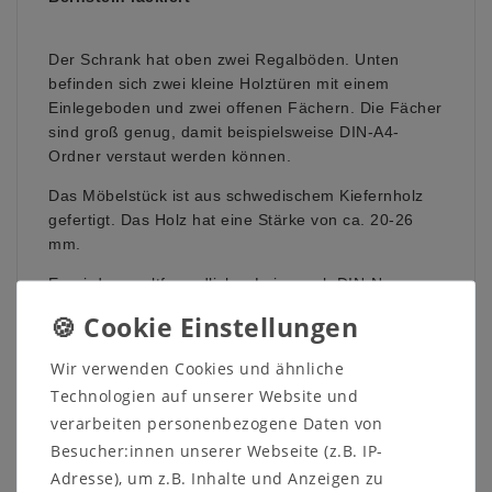
Der Schrank hat oben zwei Regalböden. Unten
befinden sich zwei kleine Holztüren mit einem
Einlegeboden und zwei offenen Fächern. Die Fächer
sind groß genug, damit beispielsweise DIN-A4-
Ordner verstaut werden können.
Das Möbelstück ist aus schwedischem Kiefernholz
gefertigt. Das Holz hat eine Stärke von ca. 20-26
mm.
Es wird umweltfreundlicher Leim nach DIN-Norm
verwendet.
Holzart wahlweise:
Wir verwenden Cookies und ähnliche
Kiefer
Technologien auf unserer Website und
Kernbuche
Wildeiche
verarbeiten personenbezogene Daten von
Besucher:innen unserer Webseite (z.B. IP-
Oberfläche wahweise:
Adresse), um z.B. Inhalte und Anzeigen zu
gelaugt/geölt