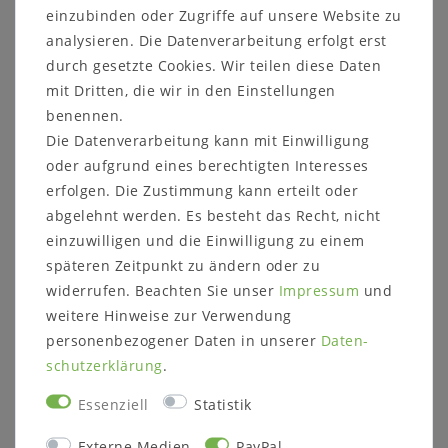
einzubinden oder Zugriffe auf unsere Website zu
Anzahl Einlegeböden:
analysieren. Die Datenverarbeitung erfolgt erst
1 Holzboden
durch gesetzte Cookies. Wir teilen diese Daten
mit Dritten, die wir in den Einstellungen
Schubladen:
2 Schubladen
benennen.
Die Schubladen können wahlweise unten oder
Die Datenverarbeitung kann mit Einwilligung
oben montiert werden.
oder aufgrund eines berechtigten Interesses
erfolgen. Die Zustimmung kann erteilt oder
Griffe:
abgelehnt werden. Es besteht das Recht, nicht
Es stehen verschiedene Griffe zur Auswahl.
einzuwilligen und die Einwilligung zu einem
Wenn Sie keine Angabe hierzu machen, liefern
späteren Zeitpunkt zu ändern oder zu
wir den abgebildeten Messinggriff B1.
widerrufen. Beachten Sie unser
Impressum
und
weitere Hinweise zur Verwendung
Weitere Informationen zum
Programm:
personenbezogener Daten in unserer
Daten­
schutz­erklärung
.
Holz und Oberfläche wahlweise:
Türen/Schubladen stabverleimt,
Essenziell
Statistik
Seiten/Böden/Topplatten parkettverleimt
Kernbuche massiv natur geölt
Externe Medien
PayPal