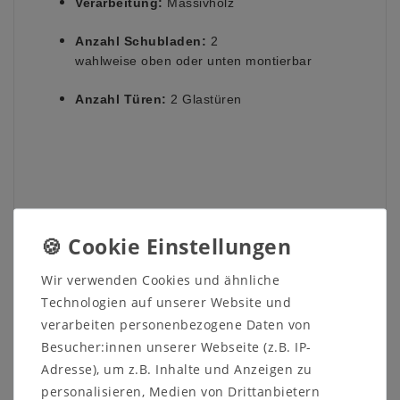
Verarbeitung:
Massivholz
Anzahl Schubladen:
2
wahlweise oben oder unten montierbar
Anzahl Türen:
2 Glastüren
Informationen zum Möbelstück:
Maße ca.:
Wir verwenden Cookies und ähnliche
Breite: 89,2 cm
Technologien auf unserer Website und
Höhe: 121,7 cm
verarbeiten personenbezogene Daten von
Tiefe: 32,9 cm
Besucher:innen unserer Webseite (z.B. IP-
Anzahl Türen:
Adresse), um z.B. Inhalte und Anzeigen zu
2 Glastüren
personalisieren, Medien von Drittanbietern