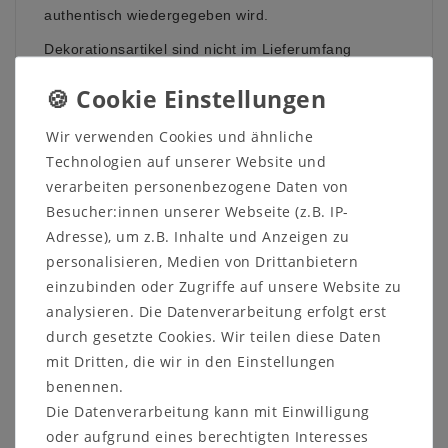
authentisch wiedergegeben wird.
Dekorationsartikel sind nicht im Lieferumfang
enthalten.
Wir verwenden Cookies und ähnliche
Technologien auf unserer Website und
verarbeiten personenbezogene Daten von
Weitere Informationen zum Möbelstück
Besucher:innen unserer Webseite (z.B. IP-
Details:
Adresse), um z.B. Inhalte und Anzeigen zu
1 Holztür
personalisieren, Medien von Drittanbietern
1 Glastür
einzubinden oder Zugriffe auf unsere Website zu
2 schmale und 2 breite Holzböden
analysieren. Die Datenverarbeitung erfolgt erst
Optional mit Innenschubkasten unter dem
durch gesetzte Cookies. Wir teilen diese Daten
Mittelboden (breite Seite)
mit Dritten, die wir in den Einstellungen
Optional mit LED-Beleuchtung
benennen.
Maße:
Die Datenverarbeitung kann mit Einwilligung
Breite: 93 cm
oder aufgrund eines berechtigten Interesses
Höhe: 135 cm