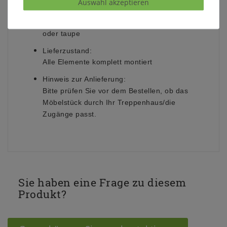
Auswahl akzeptieren
geölt
(Abbildung)
teilmassiv lackiert in weiß (Abbildung), carbon
oder taupe
Lieferzustand:
Alle Elemente komplett montiert
Hinweis zur Anlieferung:
Bitte prüfen Sie vor dem Bestellen, ob das
Möbelstück durch Ihr Treppenhaus/die
Zugänge passt.
Sie haben eine Frage zu diesem
Produkt?