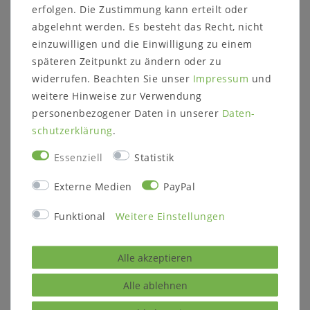
erfolgen. Die Zustimmung kann erteilt oder
Tiefe: 40 cm
abgelehnt werden. Es besteht das Recht, nicht
Weitere Informationen zum Programm:
einzuwilligen und die Einwilligung zu einem
späteren Zeitpunkt zu ändern oder zu
Holzart:
widerrufen. Beachten Sie unser
Impressum
und
Wildeiche massiv
Massivholz ist ein organisches Material, das
weitere Hinweise zur Verwendung
sich an die jeweiligen Umgebungsbedingungen
personenbezogener Daten in unserer
Daten­
anpasst. Im Laufe der Zeit können
schutz­erklärung
.
Farbveränderungen
und Rissbildungen
entstehen, verstärkt durch
Essenziell
Statistik
Sonneneinstrahlung, starke Lichtquellen, als
auch Temperatur und Luftfeuchtigkeit der
Externe Medien
PayPal
Umgebung.
Weiße Oberflächen können sich mit der Zeit
Funktional
Weitere Einstellungen
farblich verändern und die Äste werden
sichtbarer. Spannungen im Holz, sowie
Haarrisse
und ein Verziehen des Holzes sind
Alle akzeptieren
typisch für diesen natürlichen Werkstoff.
Alle ablehnen
Oberflächenbehandlung (wahlweise):
Wildeiche massiv natur g
eölt
oder Roheffekt