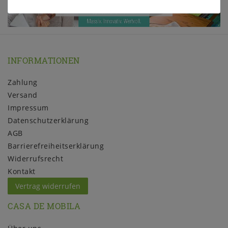
INFORMATIONEN
Zahlung
Versand
Impressum
Daten­schutz­erklärung
AGB
Barrierefreiheitserklärung
Widerrufs­recht
Kontakt
Vertrag widerrufen
CASA DE MOBILA