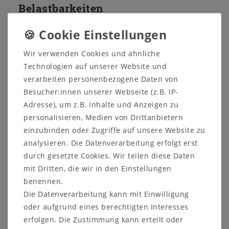
Belastbarkeiten
Glasfachböden 6 mm: max. 5 kg.
Glasfachböden 8 mm: max. 10 kg.
Holzfachböden: max. 20 kg.
Wir verwenden Cookies und ähnliche
Schubladen bis 50 cm Breite: max. 15 kg.
Technologien auf unserer Website und
Schubladen über 50 cm Breite: max. 10 kg.
Esstische: max. 50 kg.
verarbeiten personenbezogene Daten von
Wandborde / -paneele: max. 10 kg.
Besucher:innen unserer Webseite (z.B. IP-
Andere Hängeelemente: max. 70 kg.
Adresse), um z.B. Inhalte und Anzeigen zu
personalisieren, Medien von Drittanbietern
einzubinden oder Zugriffe auf unsere Website zu
Etwaige Dekoartikel und Beleuchtungen gehören -
analysieren. Die Datenverarbeitung erfolgt erst
wenn nicht anders angegeben - nicht zum
durch gesetzte Cookies. Wir teilen diese Daten
Lieferumfang.
mit Dritten, die wir in den Einstellungen
benennen.
Die Datenverarbeitung kann mit Einwilligung
oder aufgrund eines berechtigten Interesses
erfolgen. Die Zustimmung kann erteilt oder