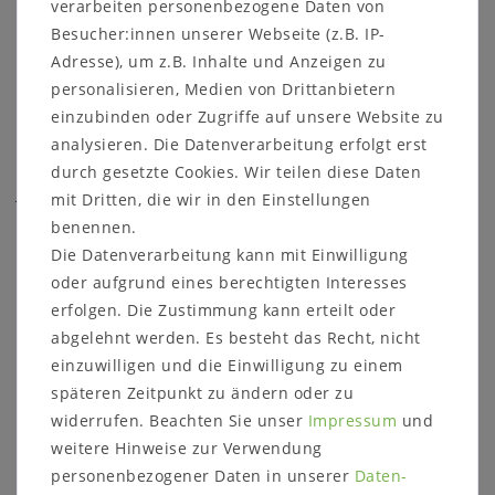
verarbeiten personenbezogene Daten von
Widerrufs­recht
Besucher:innen unserer Webseite (z.B. IP-
Kontakt
Adresse), um z.B. Inhalte und Anzeigen zu
Vertrag widerrufen
personalisieren, Medien von Drittanbietern
einzubinden oder Zugriffe auf unsere Website zu
CASA DE MOBILA
analysieren. Die Datenverarbeitung erfolgt erst
Über uns
durch gesetzte Cookies. Wir teilen diese Daten
Jobs
mit Dritten, die wir in den Einstellungen
Hersteller & Lieferanten
benennen.
Möbel Programme
Die Datenverarbeitung kann mit Einwilligung
Möbelausstellung
oder aufgrund eines berechtigten Interesses
Möbel Kataloge
erfolgen. Die Zustimmung kann erteilt oder
abgelehnt werden. Es besteht das Recht, nicht
WISSENSWERTES & HILFE
einzuwilligen und die Einwilligung zu einem
Massivholzmöbel Wiki
späteren Zeitpunkt zu ändern oder zu
Massivholzarten
widerrufen. Beachten Sie unser
Impressum
und
Möbelarten
weitere Hinweise zur Verwendung
Pflege und Kundendienst
personenbezogener Daten in unserer
Daten­