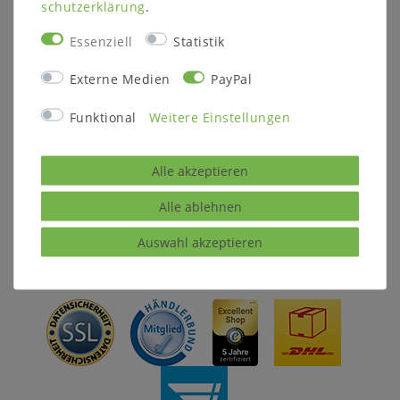
Holzmuster
schutz­erklärung
.
Essenziell
Statistik
Externe Medien
PayPal
ZAHLUNGSARTEN
Funktional
Weitere Einstellungen
Alle akzeptieren
Alle ablehnen
Auswahl akzeptieren