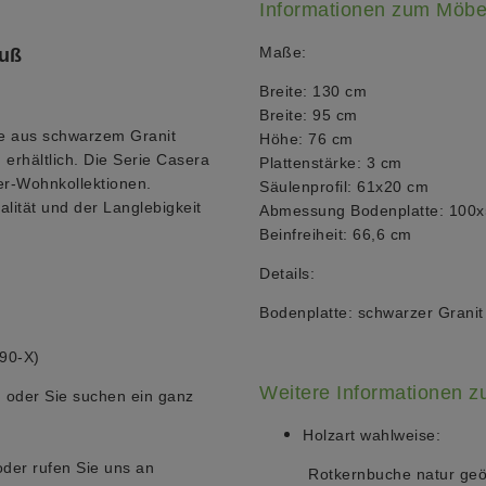
Informationen zum Möbe
Maße:
fuß
Breite: 130 cm
Breite: 95 cm
te aus schwarzem Granit
Höhe: 76 cm
n
erhältlich. Die Serie Casera
Plattenstärke: 3 cm
er-Wohnkollektionen.
Säulenprofil: 61x20 cm
lität und der Langlebigkeit
Abmessung Bodenplatte: 100
Beinfreiheit: 66,6 cm
Details:
Bodenplatte:
schwarzer Grani
90-X)
Weitere Informationen 
 oder Sie suchen ein ganz
Holzart wahlweise:
oder rufen Sie uns an
Rotkernbuche natur geölt