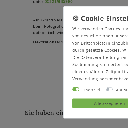
unter
05321/685990
Auf Grund verschiedener Bildschirmeinstellungen
beim Fotografieren kann es dazu führen, dass die
Wir verwenden Cookies un
authentisch wiedergegeben wird.
von Besucher:innen unserer
Dekorationsartikel sind nicht im Lieferumfang en
von Drittanbietern einzubi
durch gesetzte Cookies. Wi
Die Datenverarbeitung kann
Zustimmung kann erteilt od
einem späteren Zeitpunkt 
Verwendung personenbezo
Essenziell
Statist
Alle akzeptieren
Sie haben eine Frage zu diesem P