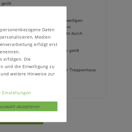
geölt
 geölt
sches Material, das sich an die jeweiligen
npasst. Im Laufe der Zeit können
n personenbezogene Daten
issbildungen entstehen, verstärkt durch
 personalisieren, Medien
starke Lichtquellen.
enverarbeitung erfolgt erst
tur geölt (Abbildung) oder bianco geölt
 benennen.
s erfolgen. Die
:
en und die Einwilligung zu
ellen, ob das Möbelstück durch Ihr Treppenhaus
und weitere Hinweise zur
 Einstellungen
Auswahl akzeptieren
s kontaktieren