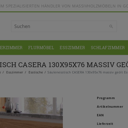
BEIM SPEZIALISIERTEN HÄNDLER VON MASSIVHOLZMÖBELN IN G
DERZIMMER
FLURMÖBEL
ESSZIMMER
SCHLAFZIMMER
SCH CASERA 130X95X76 MASSIV GE
e
Esszimmer
Esstische
Säulenesstisch CASERA 130x95x76 massiv geölt Es
Programm
Artikelnummer
EAN
Lieferzeit