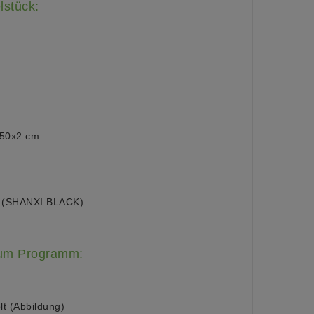
lstück:
x50x2 cm
t (SHANXI BLACK)
zum Programm:
 (Abbildung)