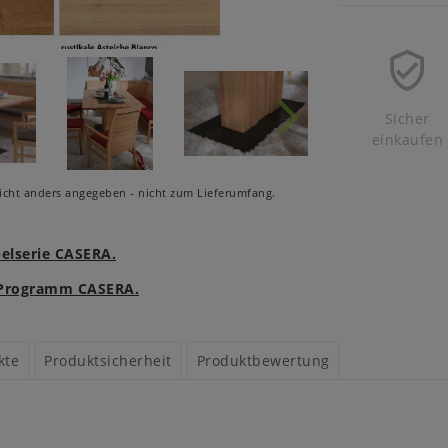
Sicher
einkaufen
cht anders angegeben - nicht zum Lieferumfang.
belserie CASERA.
m Programm CASERA.
kte
Produktsicherheit
Produktbewertung