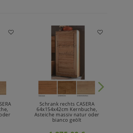
ASERA
Schrank rechts CASERA
he,
64x154x42cm Kernbuche,
14
 oder
Asteiche massiv natur oder
Wilde
bianco geölt