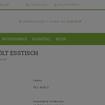
OSLAR
ANMELDEN
REGISTRIEREN
WARENKORB
0
Artikel für
0,00 EUR
WOHNZIMMER
BADMÖBEL
MEHR
ÖLT ESSTISCH
stisch
Casera
78.C-4035-3-
innerhalb 8-10 Wochen