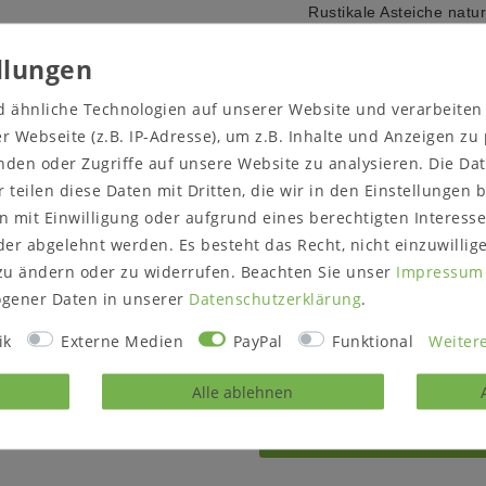
Rustikale Asteiche natur 
Rustikale Asteiche bianco
Massivholz ist ein organi
 sowie der Lichtverhältnisse
Umgebungsbedingungen a
 Farbe des Artikels nicht
d ähnliche Technologien auf unserer Website und verarbeite
Farbveränderungen und R
 Webseite (z.B. IP-Adresse), um z.B. Inhalte und Anzeigen zu
Sonneneinstrahlung oder 
thalten.
nden oder Zugriffe auf unsere Website zu analysieren. Die Dat
Oberfläche wahlweise:
na
r teilen diese Daten mit Dritten, die wir in den Einstellungen
Lieferzustand:
montiert
 mit Einwilligung oder aufgrund eines berechtigten Interesse
Hinweise zur Anlieferung
er abgelehnt werden. Es besteht das Recht, nicht einzuwillig
Prüfen Sie vor dem Best
zu ändern oder zu widerrufen. Beachten Sie unser
Impressum
/ Zugänge passt.
gener Daten in unserer
Daten­schutz­erklärung
.
ik
Externe Medien
PayPal
Funktional
Weitere
Alle ablehnen
rodukt?
Gerne können Sie un