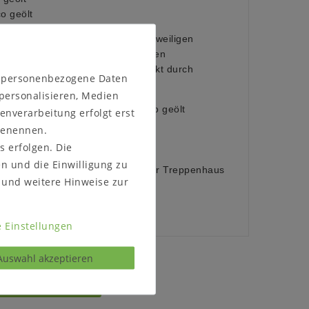
 geölt
sches Material, das sich an die jeweiligen
npasst. Im Laufe der Zeit können
issbildungen entstehen, verstärkt durch
n personenbezogene Daten
starke Lichtquellen.
 personalisieren, Medien
tur geölt (Abbildung) oder bianco geölt
enverarbeitung erfolgt erst
 (Abbildung) oder Holz
 benennen.
s erfolgen. Die
:
en und die Einwilligung zu
ellen, ob das Möbelstück durch Ihr Treppenhaus
und weitere Hinweise zur
 Einstellungen
Auswahl akzeptieren
s kontaktieren