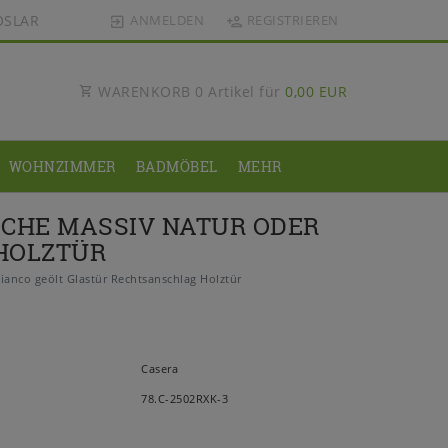
OSLAR
ANMELDEN
REGISTRIEREN
WARENKORB
0
Artikel für
0,00 EUR
WOHNZIMMER
BADMÖBEL
MEHR
ICHE MASSIV NATUR ODER
HOLZTÜR
anco geölt Glastür Rechtsanschlag Holztür
Casera
78.C-2502RXK-3