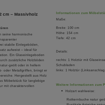
Informationen zum Möbelstü
2 cm – Massivholz
Maße:
Breite: 100 cm
türen
Höhe: 154 cm
h seine harmonische
Tiefe: 42 cm
nsparenter
wei stabile Einlegeböden,
tz aufweist – ideal für
Details:
ration. Ein Glaseinlegeboden
rechts: 1 Holztür mit Glasein
durch zusätzliche Holzböden
Schubladen
atur-geölt oder in hellem
links: 1 Holztür (Linksanschla
- oder Metallgriffen, bringt er
ereiche. Hergestellt aus Holz
as Möbelstück für langlebige
Weitere Informationen zum 
ur mit charaktervollen
Holzart wahlweise:
Rotkernbuche natur geölt
Rustikale Asteiche natur 