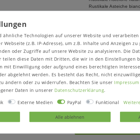
Rustikale Asteiche bianco
Massivholz ist ein organi
Umgebungsbedingungen a
Farbveränderungen und R
d ähnliche Technologien auf unserer Website und verarbeite
Sonneneinstrahlung oder 
 Webseite (z.B. IP-Adresse), um z.B. Inhalte und Anzeigen zu
Oberfläche wahlweise: na
nden oder Zugriffe auf unsere Website zu analysieren. Die Dat
Griffe wahlweise: Metall
r teilen diese Daten mit Dritten, die wir in den Einstellungen
Lieferzustand: montiert
 mit Einwilligung oder aufgrund eines berechtigten Interesse
Hinweise zur Anlieferung
er abgelehnt werden. Es besteht das Recht, nicht einzuwillig
Prüfen Sie vor dem Best
zu ändern oder zu widerrufen. Beachten Sie unser
Impressum
/ Zugänge passt
gener Daten in unserer
Daten­schutz­erklärung
.
ik
Externe Medien
PayPal
Funktional
Weitere
Alle ablehnen
rodukt?
Gerne können Sie un