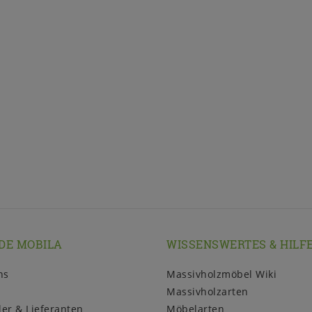
DE MOBILA
WISSENSWERTES & HILF
ns
Massivholzmöbel Wiki
Massivholzarten
ler & Lieferanten
Möbelarten