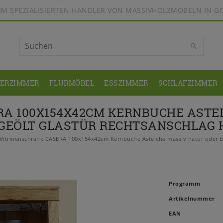
BEIM SPEZIALISIERTEN HÄNDLER VON MASSIVHOLZMÖBELN IN G
DERZIMMER
FLURMÖBEL
ESSZIMMER
SCHLAFZIMMER
A 100X154X42CM KERNBUCHE ASTE
 GEÖLT GLASTÜR RECHTSANSCHLAG 
Vitrinenschrank CASERA 100x154x42cm Kernbuche Asteiche massiv natur oder bi
Programm
Artikelnummer
EAN