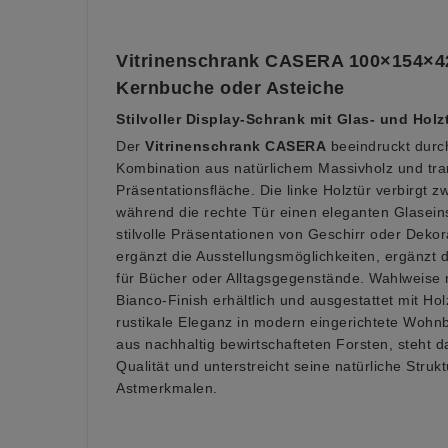
Vitrinenschrank CASERA 100×154×4
Kernbuche oder Asteiche
Stilvoller Display-Schrank mit Glas- und Holz
Der
Vitrinenschrank CASERA
beeindruckt durc
Kombination aus natürlichem Massivholz und tra
Präsentationsfläche. Die linke Holztür verbirgt z
während die rechte Tür einen eleganten Glaseinsa
stilvolle Präsentationen von Geschirr oder Deko
ergänzt die Ausstellungsmöglichkeiten, ergänzt 
für Bücher oder Alltagsgegenstände. Wahlweise n
Bianco-Finish erhältlich und ausgestattet mit Holz
rustikale Eleganz in modern eingerichtete Wohnb
aus nachhaltig bewirtschafteten Forsten, steht d
Qualität und unterstreicht seine natürliche Strukt
Astmerkmalen.