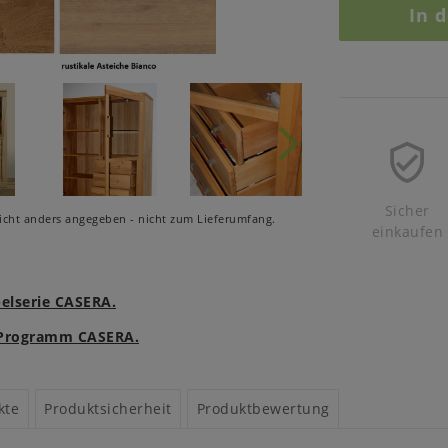
In 
Sicher
cht anders angegeben - nicht zum Lieferumfang.
einkaufen
belserie CASERA.
m Programm CASERA.
kte
Produktsicherheit
Produktbewertung