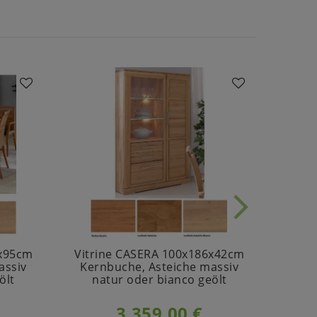
6x95cm
Vitrine CASERA 100x186x42cm
Es
assiv
Kernbuche, Asteiche massiv
ölt
natur oder bianco geölt
L
3.359,00 €