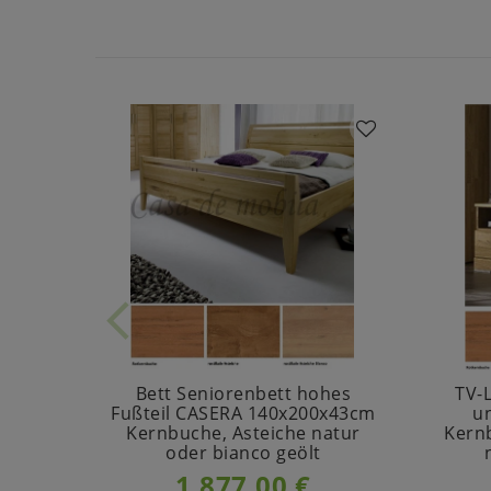
Bett Seniorenbett hohes
TV-
Fußteil CASERA 140x200x43cm
u
Kernbuche, Asteiche natur
Kern
oder bianco geölt
1.877,00 €