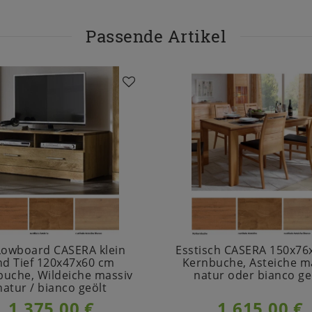
Passende Artikel
Lowboard CASERA klein
Esstisch CASERA 150x7
nd Tief 120x47x60 cm
Kernbuche, Asteiche m
buche, Wildeiche massiv
natur oder bianco ge
natur / bianco geölt
1.375,00 €
1.615,00 €