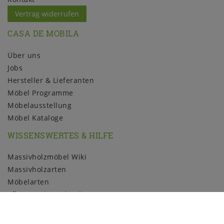
Vertrag widerrufen
CASA DE MOBILA
Über uns
Jobs
Hersteller & Lieferanten
Möbel Programme
Möbelausstellung
Möbel Kataloge
WISSENSWERTES & HILFE
Massivholzmöbel Wiki
Massivholzarten
Möbelarten
Pflege und Kundendienst
Holzmuster