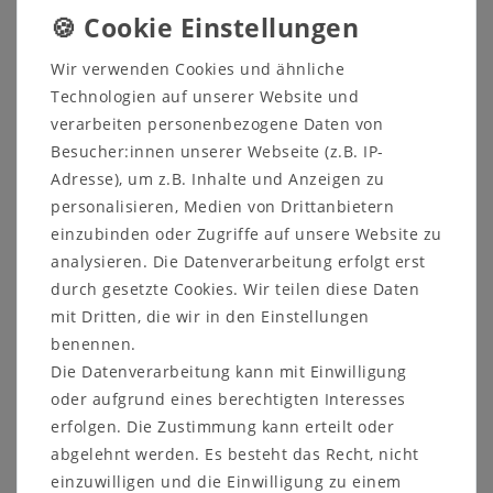
Holzbank 260 mit Rückenlehne
Wir verwenden Cookies und ähnliche
Wildeiche massiv natur geölt
Technologien auf unserer Website und
Echtholz Bank - Holzbank mit Baumkante
verarbeiten personenbezogene Daten von
Besucher:innen unserer Webseite (z.B. IP-
Adresse), um z.B. Inhalte und Anzeigen zu
Unikat-Sitzbank aus massiver Wildeiche mit
personalisieren, Medien von Drittanbietern
natürlicher Baumkante und Rückenlehne - Sitzhöhe
einzubinden oder Zugriffe auf unsere Website zu
45 cm
analysieren. Die Datenverarbeitung erfolgt erst
durch gesetzte Cookies. Wir teilen diese Daten
mit Dritten, die wir in den Einstellungen
benennen.
Die Datenverarbeitung kann mit Einwilligung
Details:
oder aufgrund eines berechtigten Interesses
Sitzbank mit Baumkante
erfolgen. Die Zustimmung kann erteilt oder
Bankbeine aus lackiertem Eisen
abgelehnt werden. Es besteht das Recht, nicht
Rückenlehne mit Metallhalterung aus
einzuwilligen und die Einwilligung zu einem
lackiertem Eisen