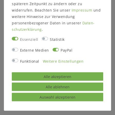
späteren Zeitpunkt zu ändern oder zu
Holz:
Wildeiche massiv
widerrufen. Beachten Sie unser
Impressum
und
weitere Hinweise zur Verwendung
Oberfläche:
geölt
personenbezogener Daten in unserer
Daten­
schutz­erklärung
.
Maße:
ca. B 260 x H 92 x T 49 cm
Essenziell
Statistik
Sitzhöhe 45 cm
Sitztiefe 40 cm
Externe Medien
PayPal
Höhe der Rückenlehne 26 cm
Sitzplattenstärke: 40 mm
Funktional
Weitere Einstellungen
Metallstärke: 40x60 mm
Halterung für Rückenlehne: 8x60 mm
Metallstärke: 40x60 mm
Alle akzeptieren
Alle ablehnen
Lieferzustand:
zerlegt zur Selbstmontage
Auswahl akzeptieren