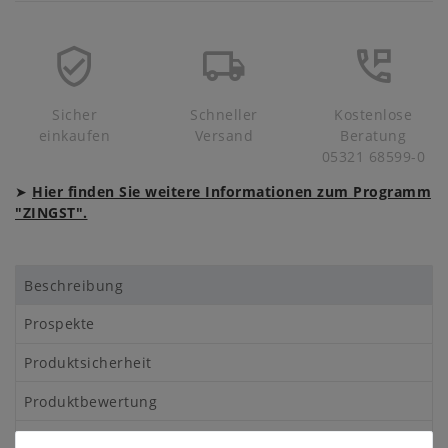
Sicher
Schneller
Kostenlose
einkaufen
Versand
Beratung
05321 68599-0
➤
Hier finden Sie weitere Informationen zum Programm
"ZINGST".
Beschreibung
Prospekte
Produktsicherheit
Produktbewertung