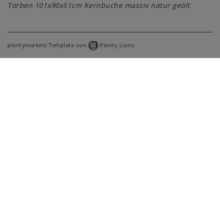
Torben 101x90x51cm Kernbuche massiv natur geölt
plentymarkets Template von
Plenty Lions