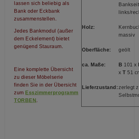
lassen sich beliebig als
Banksei
Bank oder Eckbank
links/rec
zusammenstellen.
Holz:
Kernbuc
Jedes Bankmodul (außer
massiv
dem Eckelement) bietet
genügend Stauraum.
Oberfläche:
geölt
ca. Maße:
B
101 x
Eine komplette Übersicht
x
T
51 c
zu dieser Möbelserie
finden Sie in der Übersicht
Lieferzustand:
zerlegt z
zum
Esszimmerprogramm
Selbstm
TORBEN
.