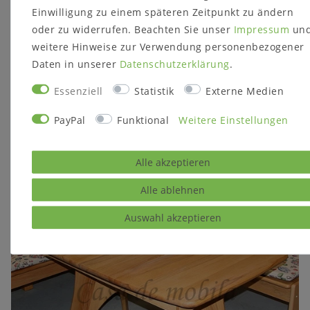
Sie haben eine Frage zu diesem
Einwilligung zu einem späteren Zeitpunkt zu ändern
Produkt?
oder zu widerrufen. Beachten Sie unser
Impressum
un
weitere Hinweise zur Verwendung personenbezogener
Daten in unserer
Daten­schutz­erklärung
.
Gerne können Sie uns kontaktieren
Essenziell
Statistik
Externe Medien
PayPal
Funktional
Weitere Einstellungen
Passende Artikel
Alle akzeptieren
Alle ablehnen
Auswahl akzeptieren