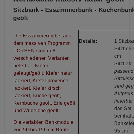
Sitzbank - Esszimmerbank - Küchenbank
geölt
Die Esszimmermöbel aus
Details:
1 Sitzba
dem massiven Programm
Sitzhöhe
TORBEN sind in 8
cm
verschiedenen Varianten
Sitztief
lieferbar: Kiefer
passend
gelaugt/geölt, Kiefer natur
Sitzkiss
lackiert, Kiefer provence
sind ge
lackiert, Kiefer kirsch
Aufpreis
lackiert, Buche geölt,
lieferbar
Kernbuche geölt, Erle geölt
das Set
und Wildeiche geölt.
beinhalte
Die variablen Bankmodule
Bankele
von 50 bis 150 cm Breite
95 cm