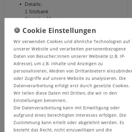
Details:
1 Sitzbank
Sitzhöhe 44 cm
Sitztiefe 42 cm
passende Sitzkissen sind gegen Aufpreis
Wir verwenden Cookies und ähnliche Technologien auf
lieferbar
unserer Website und verarbeiten personenbezogene
das Set beinhaltet:
Daten von Besucher:innen unserer Webseite (z.B. IP-
Bankelement 95 cm
Adresse), um z.B. Inhalte und Anzeigen zu
Bankseiten links/rechts
personalisieren, Medien von Drittanbietern einzubinde
Holz: Kernbuche massiv
oder Zugriffe auf unsere Website zu analysieren. Die
Oberfläche: geölt
Datenverarbeitung erfolgt erst durch gesetzte Cookies.
ca. Maße: B 101 x H 90 x T 51 cm
Wir teilen diese Daten mit Dritten, die wir in den
Lieferzustand: zerlegt zur Selbstmontage
Einstellungen benennen.
Die Datenverarbeitung kann mit Einwilligung oder
aufgrund eines berechtigten Interesses erfolgen. Die
Zustimmung kann erteilt oder abgelehnt werden. Es
besteht das Recht, nicht einzuwilligen und die