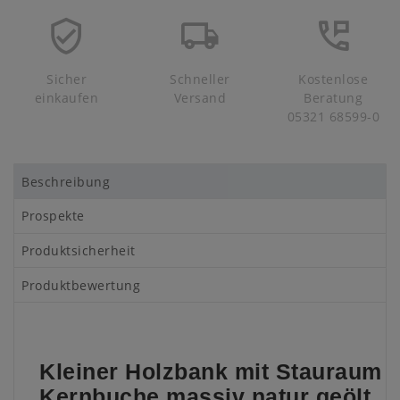
Sicher
Schneller
Kostenlose
einkaufen
Versand
Beratung
05321 68599-0
Beschreibung
Prospekte
Produktsicherheit
Produktbewertung
Kleiner Holzbank mit Stauraum
Kernbuche massiv natur geölt