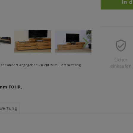
In 
Sicher
cht anders angegeben - nicht zum Lieferumfang.
einkaufen
ramm FÖHR.
wertung