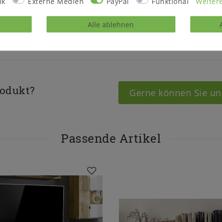
ik
Externe Medien
PayPal
Funktional
Weitere
Hinweis zur Anlieferung:
Bitte prüfen Sie vor dem
Alle ablehnen
Treppenhaus/die Zugäng
rodukt?
Gerne können Sie un
Passende Artikel