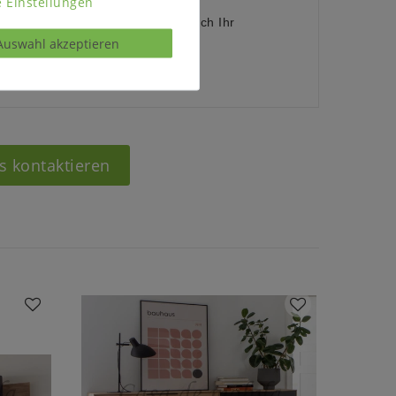
 Einstellungen
 Bestellen, ob das Möbelstück durch Ihr
Auswahl akzeptieren
e passt.
s kontaktieren