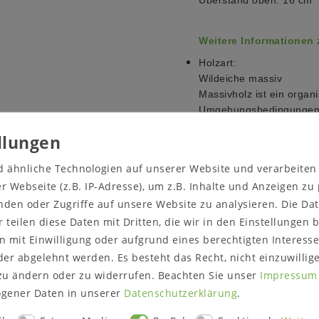
Überstand oben: 16 cm
Weitere Informationen
Holzart:
Wildeiche massiv
Massivholz ist ein organi
Umgebungsbedingungen a
Farbveränderungen
und 
Sonneneinstrahlung, sta
Luftfeuchtigkeit der Um
d ähnliche Technologien auf unserer Website und verarbeite
Weiße Oberflächen können
 Webseite (z.B. IP-Adresse), um z.B. Inhalte und Anzeigen zu
Äste werden sichtbarer.
nden oder Zugriffe auf unsere Website zu analysieren. Die Dat
Verziehen des Holzes sin
r teilen diese Daten mit Dritten, die wir in den Einstellungen
Oberflächenbehandlung 
 mit Einwilligung oder aufgrund eines berechtigten Interesse
Wildeiche massiv natur g
er abgelehnt werden. Es besteht das Recht, nicht einzuwillig
teilmassiv lackiert in we
zu ändern oder zu widerrufen. Beachten Sie unser
Impressum
Lieferzustand:
gener Daten in unserer
Daten­schutz­erklärung
.
Alle Elemente komplett m