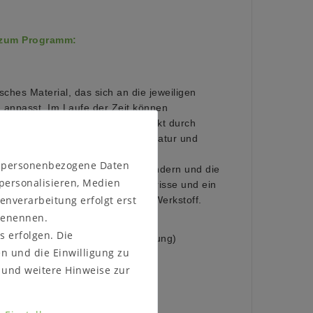
 zum Programm:
sches Material, das sich an die jeweiligen
npasst. Im Laufe der Zeit können
Rissbildungen entstehen, verstärkt durch
rke Lichtquellen, als auch Temperatur und
gebung.
n personenbezogene Daten
 sich mit der Zeit farblich verändern und die
 personalisieren, Medien
 Spannungen im Holz, sowie Haarrisse
und ein
enverarbeitung erfolgt erst
d typisch für diesen natürlichen Werkstoff.
 benennen.
(wahlweise):
s erfolgen. Die
eölt oder Roheffekt geölt (Abbildung)
en und die Einwilligung zu
iß, carbon oder taupe
und weitere Hinweise zur
ontiert