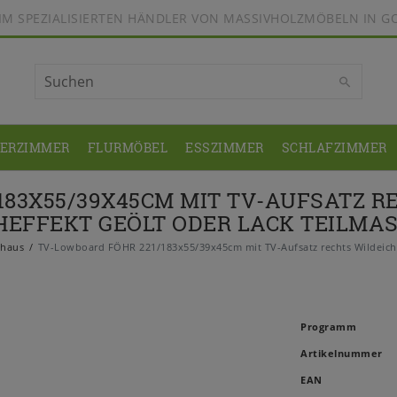
BEIM SPEZIALISIERTEN HÄNDLER VON MASSIVHOLZMÖBELN IN G
DERZIMMER
FLURMÖBEL
ESSZIMMER
SCHLAFZIMMER
183X55/39X45CM MIT TV-AUFSATZ R
HEFFEKT GEÖLT ODER LACK TEILMAS
thaus
TV-Lowboard FÖHR 221/183x55/39x45cm mit TV-Aufsatz rechts Wildeiche
Programm
Artikelnummer
EAN