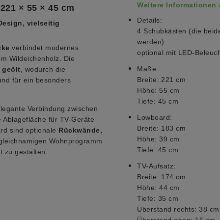
Weitere Informationen
221 × 55 × 45 cm
Details:
esign, vielseitig
4 Schubkästen (die beide
werden)
cke
verbindet modernes
optional mit LED-Beleuc
m Wildeichenholz. Die
Maße:
 geölt
, wodurch die
Breite: 221 cm
 und für ein besonders
Höhe: 55 cm
Tiefe: 45 cm
 elegante Verbindung zwischen
Lowboard:
e Ablagefläche für TV-Geräte
Breite: 183 cm
rd sind optionale
Rückwände,
Höhe: 39 cm
gleichnamigen Wohnprogramm
Tiefe: 45 cm
t zu gestalten.
TV-Aufsatz:
Breite: 174 cm
Höhe: 44 cm
Tiefe: 35 cm
Überstand rechts: 38 cm