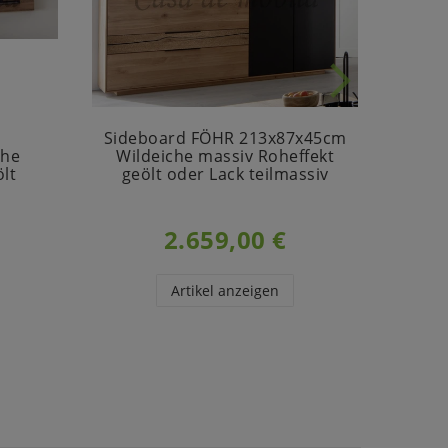
Sideboard FÖHR 213x87x45cm
Anri
che
Wildeiche massiv Roheffekt
Wil
lt
geölt oder Lack teilmassiv
geö
2.659,00 €
Artikel anzeigen