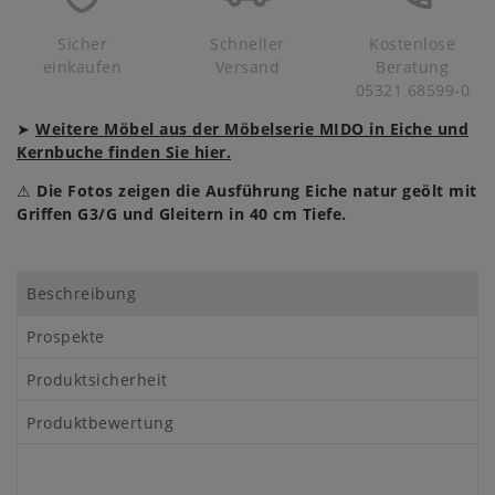
Sicher
Schneller
Kostenlose
einkaufen
Versand
Beratung
05321 68599-0
➤
Weitere Möbel aus der Möbelserie MIDO in Eiche und
Kernbuche finden Sie hier.
⚠
Die Fotos zeigen die Ausführung Eiche natur geölt mit
Griffen G3/G und Gleitern in 40 cm Tiefe.
Beschreibung
Prospekte
Produktsicherheit
Produktbewertung