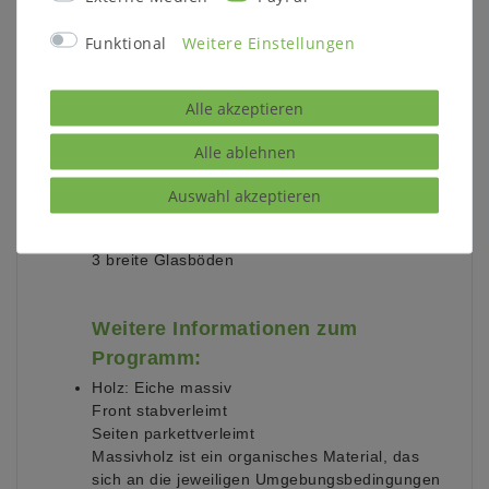
Höhe 192 cm (mit Füßen)
Höhe 200 cm (mit Gestell)
Funktional
Weitere Einstellungen
Tiefe 32 cm
Innentiefe 25 cm (Einlegeboden)
Alle akzeptieren
Anzahl Türen:
2 Holztüren
Alle ablehnen
2 Glastüren
Auswahl akzeptieren
Anzahl Einlegeböden:
1 breiter Holzboden
3 breite Glasböden
Weitere Informationen zum
Programm:
Holz:
Eiche massiv
Front stabverleimt
Seiten parkettverleimt
Massivholz ist ein organisches Material, das
sich an die jeweiligen Umgebungsbedingungen