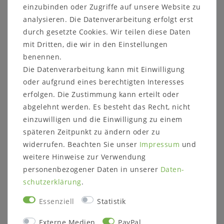
einzubinden oder Zugriffe auf unsere Website zu
Diese hochwertigen Möbel sind aus Massivholz
analysieren. Die Datenverarbeitung erfolgt erst
gefertigt und werden mit hochwertigen Beschlägen
durch gesetzte Cookies. Wir teilen diese Daten
mit Soft-Close-Funktion geliefert.
mit Dritten, die wir in den Einstellungen
Sie haben die Wahl zwischen 9 verschiedenen
benennen.
Griffen und 3 Gestellen/Füßen oder einer
Die Datenverarbeitung kann mit Einwilligung
Wandaufhängung.
oder aufgrund eines berechtigten Interesses
erfolgen. Die Zustimmung kann erteilt oder
abgelehnt werden. Es besteht das Recht, nicht
einzuwilligen und die Einwilligung zu einem
späteren Zeitpunkt zu ändern oder zu
widerrufen. Beachten Sie unser
Impressum
und
weitere Hinweise zur Verwendung
Informationen zum Möbelstück:
personenbezogener Daten in unserer
Daten­
Maße:
ca.
schutz­erklärung
.
Breite 90 cm
Höhe 180 cm (mit Aufhängung)
Essenziell
Statistik
Höhe 182 cm (mit höhenverstellbaren
Gleitern)
Externe Medien
PayPal