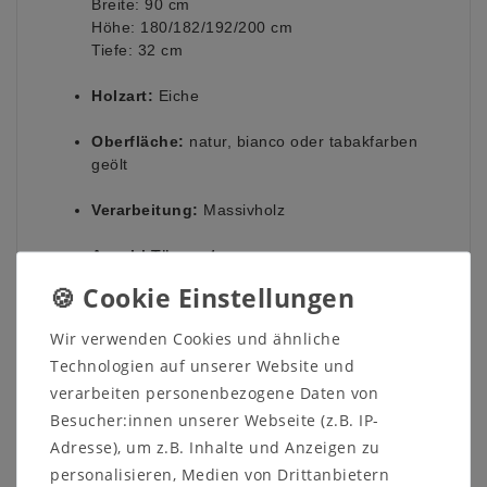
Breite: 90 cm
Höhe: 180/182/192/200 cm
Tiefe: 32 cm
Holzart:
Eiche
Oberfläche:
natur, bianco oder tabakfarben
geölt
Verarbeitung:
Massivholz
Anzahl Türen:
4
Auf Grund verschiedener
Wir verwenden Cookies und ähnliche
Bildschirmeinstellungen sowie der
Technologien auf unserer Website und
Lichtverhältnisse beim Fotografieren kann es
verarbeiten personenbezogene Daten von
dazu führen, dass die Farbe des Artikels nicht
Besucher:innen unserer Webseite (z.B. IP-
authentisch wiedergegeben wird.
Adresse), um z.B. Inhalte und Anzeigen zu
Dekorationsartikel sind nicht im Lieferumfang
personalisieren, Medien von Drittanbietern
enthalten.