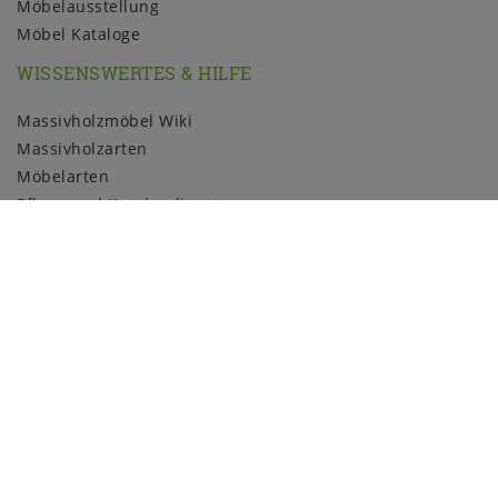
Möbelausstellung
Möbel Kataloge
WISSENSWERTES & HILFE
Massivholzmöbel Wiki
Massivholzarten
Möbelarten
Pflege und Kundendienst
Holzmuster
ZAHLUNGSARTEN