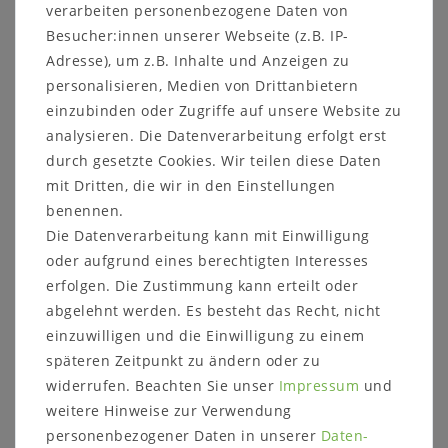
verarbeiten personenbezogene Daten von
Design. Ein
Besucher:innen unserer Webseite (z.B. IP-
besonderer
Blickfang in Ihrer
Adresse), um z.B. Inhalte und Anzeigen zu
Bar, Küche oder
personalisieren, Medien von Drittanbietern
Wohnzimmer,
einzubinden oder Zugriffe auf unsere Website zu
aber auch im
Details:
Weinregal
analysieren. Die Datenverarbeitung erfolgt erst
Wintergarten. Mit
für 25
durch gesetzte Cookies. Wir teilen diese Daten
viel
Flaschen á
handwerklichem
mit Dritten, die wir in den Einstellungen
0,75 Liter
Geschick werden
benennen.
mit Ablage
die
Die Datenverarbeitung kann mit Einwilligung
und 1
Flaschenregale
Schublade
oder aufgrund eines berechtigten Interesses
der Serie DECOR
sowie einem
erfolgen. Die Zustimmung kann erteilt oder
aus massiver
Weinglashalter
abgelehnt werden. Es besteht das Recht, nicht
Pappel
für 4 Gläser
hergestellt. Die
einzuwilligen und die Einwilligung zu einem
Holz:
Pappel massiv
Formen sind
späteren Zeitpunkt zu ändern oder zu
angelehnt an den
widerrufen. Beachten Sie unser
Impressum
und
Oberfläche:
weiß antik /
italienischen Stil
vintage
weitere Hinweise zur Verwendung
arte povera aus
ca. Maße:
B
54 x
H
121 x
personenbezogener Daten in unserer
Daten­
dem 17. und 18.