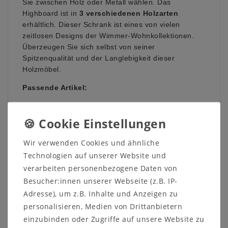
Sie zwischen Holz oder Metall wählen. Das
Highboard ist in
3 verschiedenen Holzarten
erhältlich. Dieser Schrank ist eines von vielen
zeitlosen Designs der Wimmer-Wohnkollektionen.
Überzeugen Sie sich selbst von seiner
Spitzenqualität und der Langlebigkeit dieser
Holzmöbel.
Passende Artikel:
durchgehende Lochreihenbohrung (78.C-
2505L/DGL)
zusätzliche Holzeinlegeböden breit (78.C-
2505HB-X)
Wir verwenden Cookies und ähnliche
zusätzliche Holzeinlegeböden schmal (78.C-
Technologien auf unserer Website und
2505HBS-X)
verarbeiten personenbezogene Daten von
Besucher:innen unserer Webseite (z.B. IP-
Adresse), um z.B. Inhalte und Anzeigen zu
Maße oder Farbe sind nicht das, was Sie suchen
personalisieren, Medien von Drittanbietern
oder Sie suchen ein ganz anderes Möbelstück?
einzubinden oder Zugriffe auf unsere Website zu