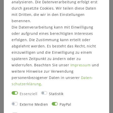
analysieren. Die Datenverarbeitung erfolgt erst
Kontaktieren
Sie uns auf unserer Internetseite
oder rufen Sie uns an unter
05321/685990
durch gesetzte Cookies. Wir teilen diese Daten
mit Dritten, die wir in den Einstellungen
benennen.
Auf Grund verschiedener Bildschirmeinstellungen
Die Datenverarbeitung kann mit Einwilligung
sowie der Lichtverhältnisse beim Fotografieren kann
oder aufgrund eines berechtigten Interesses
es dazu führen, dass die Farbe des Artikels nicht
erfolgen. Die Zustimmung kann erteilt oder
authentisch wiedergegeben wird.
abgelehnt werden. Es besteht das Recht, nicht
Dekorationsartikel sind nicht im Lieferumfang
einzuwilligen und die Einwilligung zu einem
enthalten.
späteren Zeitpunkt zu ändern oder zu
widerrufen. Beachten Sie unser
Impressum
und
weitere Hinweise zur Verwendung
personenbezogener Daten in unserer
Daten­
schutz­erklärung
.
Informationen zum Möbelstück:
Essenziell
Statistik
Maße:
Breite: 100 cm
Externe Medien
PayPal
Höhe: 154 cm
Tiefe: 42 cm