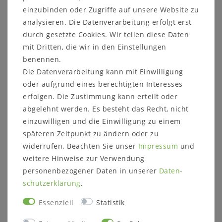
Oberfläche:
geölt
einzubinden oder Zugriffe auf unsere Website zu
Verarbeitung:
Massivholz stabverleimt
analysieren. Die Datenverarbeitung erfolgt erst
durch gesetzte Cookies. Wir teilen diese Daten
mit Dritten, die wir in den Einstellungen
benennen.
Die Datenverarbeitung kann mit Einwilligung
oder aufgrund eines berechtigten Interesses
erfolgen. Die Zustimmung kann erteilt oder
Informationen zum Möbelstück:
abgelehnt werden. Es besteht das Recht, nicht
Maße:
einzuwilligen und die Einwilligung zu einem
Breite: 178,0 cm
späteren Zeitpunkt zu ändern oder zu
Höhe: 151,2 cm
widerrufen. Beachten Sie unser
Impressum
und
Tiefe: 42,0 cm
weitere Hinweise zur Verwendung
Details:
personenbezogener Daten in unserer
Daten­
3 Schubladen
schutz­erklärung
.
3 Glastüren, dahinter 4 Glaseinlegeböden
2 Holztüren, dahinter 2 Holzeinlegeböden
Essenziell
Statistik
1 Konstruktionsboden