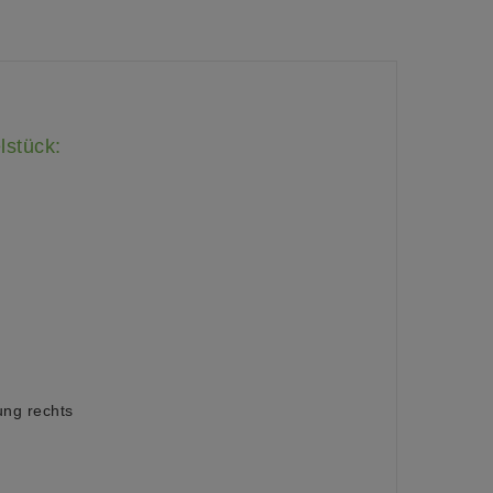
lstück:
ung rechts