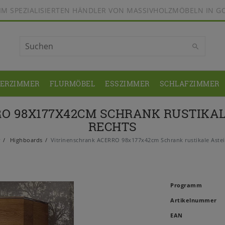
BEIM SPEZIALISIERTEN HÄNDLER VON MASSIVHOLZMÖBELN IN G
DERZIMMER
FLURMÖBEL
ESSZIMMER
SCHLAFZIMMER
O 98X177X42CM SCHRANK RUSTIKAL
RECHTS
r
Highboards
Vitrinenschrank ACERRO 98x177x42cm Schrank rustikale Astei
Programm
Artikelnummer
EAN