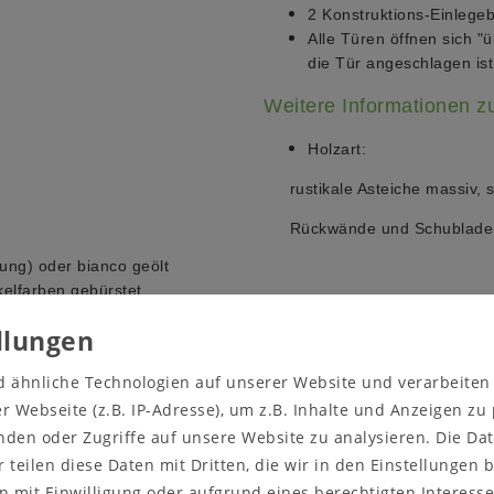
2 Konstruktions-Einlege
Alle Türen öffnen sich "ü
die Tür angeschlagen ist
Weitere Informationen 
Holzart:
rustikale Asteiche massiv,
Rückwände und Schubladen
dung)
oder bianco geölt
kelfarben gebürstet
Massivholz ist ein organi
Umgebungsbedingungen a
arglas oder Braunglas
Farbveränderungen und R
d ähnliche Technologien auf unserer Website und verarbeite
Sonneneinstrahlung, sta
Luftfeuchtigkeit der Um
 Webseite (z.B. IP-Adresse), um z.B. Inhalte und Anzeigen zu
und ein Verziehen des Ho
nden oder Zugriffe auf unsere Website zu analysieren. Die Dat
Werkstoff.
r teilen diese Daten mit Dritten, die wir in den Einstellungen
der rufen Sie uns direkt an
 mit Einwilligung oder aufgrund eines berechtigten Interesse
ter!