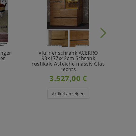
inger
Vitrinenschrank ACERRO
er
98x177x42cm Schrank
47x
rustikale Asteiche massiv Glas
geöl
rechts
3.527,00 €
UVP
Artikel anzeigen