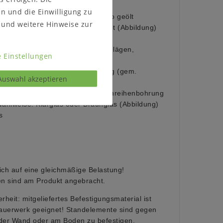
en und die Einwilligung zu
tur geölt
(Abbildung)
oder bianco geölt
und weitere Hinweise zur
 wahlweise:
nickelfarben gebürstet (Abbildung)
Schubladen mit verdeckten Beschlägen,
 Einstellungen
p
nergieeffiziente LED-Beleuchtung (gem.
Auswahl akzeptieren
tsnormen)
nzahl Einlegeböden:
3er/5er Lochreihenbohrung
wahlweise:
Klarglas oder Braunglas (Abbildung)
s
ich auf eine gleichmäßige Belastung!
n sind am Produkt angebracht.
rheit:
mitgeliefertes Befestigungsmaterial ist
mauerwerk geeignet! Standelemente sind gegen
der Wand oder am Boden zu befestigen.