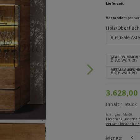
Lieferzeit
Versandart
(voraus
Holz/Oberfläch
GLAS (WIMMER)
METALLAUSFÜHR
3.628,00
Inhalt
1
Stück
inkl. ges. MwSt.
Lieferung innerhal
versandkostenfrei*
Menge: