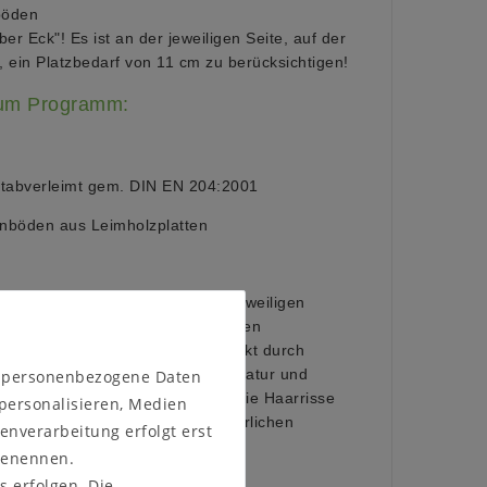
böden
ber Eck"! Es ist an der jeweiligen Seite, auf der
, ein Platzbedarf von 11 cm zu berücksichtigen!
zum Programm:
 stabverleimt gem. DIN EN 204:2001
böden aus Leimholzplatten
sches Material, das sich an die jeweiligen
npasst. Im Laufe der Zeit können
issbildungen entstehen, verstärkt durch
n personenbezogene Daten
rke Lichtquellen, als auch Temperatur und
gebung. Spannungen im Holz, sowie Haarrisse
 personalisieren, Medien
lzes sind typisch für diesen natürlichen
enverarbeitung erfolgt erst
 benennen.
s erfolgen. Die