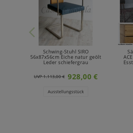
Schwing-Stuhl SIRO
Sä
56x87x56cm Eiche natur geölt
ACE
Leder schiefergrau
Esst
928,00 €
UVP 1.113,00 €
Ausstellungsstück