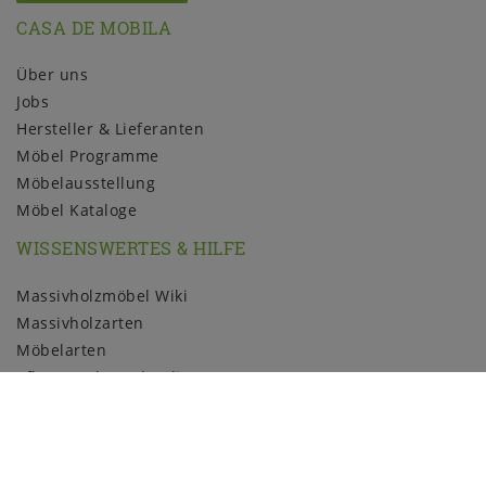
CASA DE MOBILA
Über uns
Jobs
Hersteller & Lieferanten
Möbel Programme
Möbelausstellung
Möbel Kataloge
WISSENSWERTES & HILFE
Massivholzmöbel Wiki
Massivholzarten
Möbelarten
Pflege und Kundendienst
Holzmuster