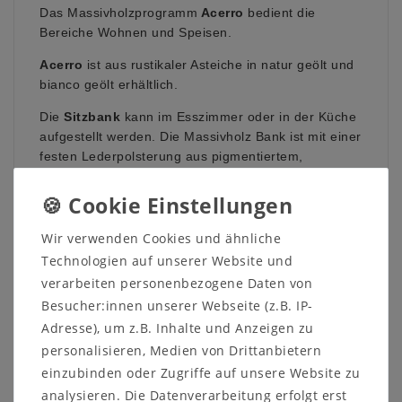
Das Massivholzprogramm
Acerro
bedient die
Bereiche Wohnen und Speisen.
Acerro
ist aus rustikaler Asteiche in natur geölt und
bianco geölt erhältlich.
Die
Sitzbank
kann im Esszimmer oder in der Küche
aufgestellt werden. Die Massivholz Bank ist mit einer
festen Lederpolsterung aus pigmentiertem,
geprägtem Rindsleder versehen. Die Sitzbank ist mit
17 verschiedenen Lederfarben
erhältlich.
Maße oder Farbe sind nicht das, was Sie suchen
Wir verwenden Cookies und ähnliche
oder Sie suchen ein ganz anderes Möbelstück?
Technologien auf unserer Website und
verarbeiten personenbezogene Daten von
Kontaktieren
Sie uns auf unserer Internetseite
Besucher:innen unserer Webseite (z.B. IP-
oder rufen Sie uns an unter
05321/685990
Adresse), um z.B. Inhalte und Anzeigen zu
personalisieren, Medien von Drittanbietern
Auf Grund verschiedener Bildschirmeinstellungen
einzubinden oder Zugriffe auf unsere Website zu
sowie der Lichtverhältnisse beim Fotografieren kann
analysieren. Die Datenverarbeitung erfolgt erst