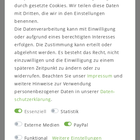
es dazu führen, dass die Farbe des Artikels nicht
durch gesetzte Cookies. Wir teilen diese Daten
authentisch wiedergegeben wird.
mit Dritten, die wir in den Einstellungen
Dekorationsartikel sind nicht im Lieferumfang
benennen.
enthalten.
Die Datenverarbeitung kann mit Einwilligung
oder aufgrund eines berechtigten Interesses
erfolgen. Die Zustimmung kann erteilt oder
abgelehnt werden. Es besteht das Recht, nicht
einzuwilligen und die Einwilligung zu einem
Informationen zum Möbelstück:
späteren Zeitpunkt zu ändern oder zu
Maße:
widerrufen. Beachten Sie unser
Impressum
und
Breite: 180 cm
weitere Hinweise zur Verwendung
Höhe: 82 cm
personenbezogener Daten in unserer
Daten­
Tiefe: 56 cm
schutz­erklärung
.
Sitzhöhe: 47 cm
Sitztiefe: 44,5 cm
Essenziell
Statistik
Details:
Externe Medien
PayPal
Polsterung:
Pigmentiertes, geprägtes
Funktional
Weitere Einstellungen
Rinderleder (100%), Farbauswahl: Abbildung