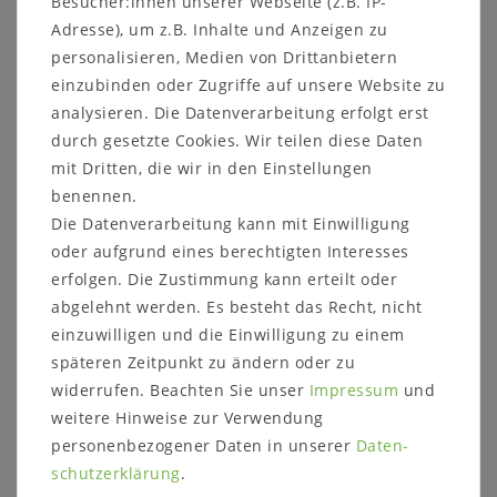
Besucher:innen unserer Webseite (z.B. IP-
Auf Grund verschiedener Bildschirmeinstellungen
Adresse), um z.B. Inhalte und Anzeigen zu
sowie der Lichtverhältnisse beim Fotografieren kann
personalisieren, Medien von Drittanbietern
es dazu führen, dass die Farbe des Artikels nicht
einzubinden oder Zugriffe auf unsere Website zu
authentisch wiedergegeben wird.
analysieren. Die Datenverarbeitung erfolgt erst
Dekorationsartikel sind nicht im Lieferumfang
durch gesetzte Cookies. Wir teilen diese Daten
enthalten.
mit Dritten, die wir in den Einstellungen
benennen.
Die Datenverarbeitung kann mit Einwilligung
oder aufgrund eines berechtigten Interesses
erfolgen. Die Zustimmung kann erteilt oder
Weitere Informationen zum
abgelehnt werden. Es besteht das Recht, nicht
einzuwilligen und die Einwilligung zu einem
Möbelstück:
späteren Zeitpunkt zu ändern oder zu
Maße:
widerrufen. Beachten Sie unser
Impressum
und
Breite: 120 cm
weitere Hinweise zur Verwendung
Höhe: 76 cm
personenbezogener Daten in unserer
Daten­
Tiefe: 95 cm
schutz­erklärung
.
Tischplattenstärke: 3 cm