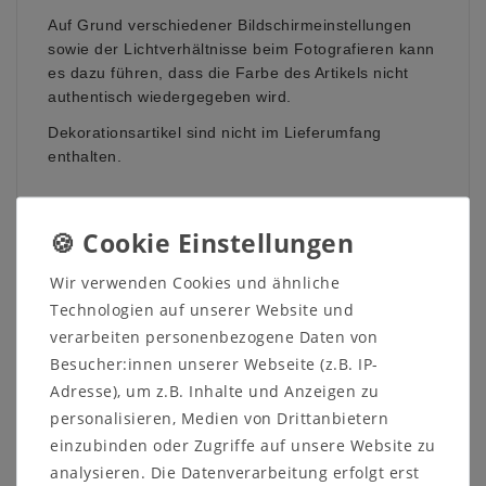
Auf Grund verschiedener Bildschirmeinstellungen
sowie der Lichtverhältnisse beim Fotografieren kann
es dazu führen, dass die Farbe des Artikels nicht
authentisch wiedergegeben wird.
Dekorationsartikel sind nicht im Lieferumfang
enthalten.
Wir verwenden Cookies und ähnliche
Weitere Informationen zum
Technologien auf unserer Website und
Möbelstück:
verarbeiten personenbezogene Daten von
Besucher:innen unserer Webseite (z.B. IP-
Maße:
Adresse), um z.B. Inhalte und Anzeigen zu
Breite: 180 cm
personalisieren, Medien von Drittanbietern
Höhe: 76 cm
Tiefe: 95 cm
einzubinden oder Zugriffe auf unsere Website zu
Tischplattenstärke: 3 cm
analysieren. Die Datenverarbeitung erfolgt erst