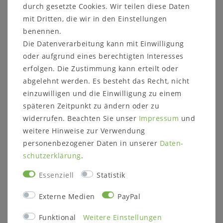
Säulenprofil: 16x16 cm
durch gesetzte Cookies. Wir teilen diese Daten
Bodenplatte: Holz
mit Dritten, die wir in den Einstellungen
Beinfreiheit: 70 cm
benennen.
Abmessung Bodenplatte: 112x55x3 cm
Die Datenverarbeitung kann mit Einwilligung
Details:
oder aufgrund eines berechtigten Interesses
Hergestellt aus bestandsgepflegten Forsten,
erfolgen. Die Zustimmung kann erteilt oder
bietet dieser Esstisch das Maximale an
abgelehnt werden. Es besteht das Recht, nicht
Standhaftigkeit und überzeugt in seiner
einzuwilligen und die Einwilligung zu einem
ausgezeichneten Qualität
späteren Zeitpunkt zu ändern oder zu
passende Ansteckplatte separat erhältlich
widerrufen. Beachten Sie unser
Impressum
und
Für die Standfestigkeit des Tisches befindet
sich in der Holzbodenplatte ein Metallkern
weitere Hinweise zur Verwendung
personenbezogener Daten in unserer
Daten­
Weitere Informationen zum
schutz­erklärung
.
Programm:
Essenziell
Statistik
Holzart (wahlweise):
Rotkernbuche natur geölt (Abbildung)
Externe Medien
PayPal
Rustikale Asteiche natur geölt
Rustikale Asteiche bianco geölt
Funktional
Weitere Einstellungen