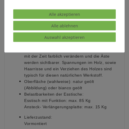
Massivholz ist ein organisches Material, das
sich an die jeweiligen Umgebungsbedingungen
Alle akzeptieren
anpasst. Im Laufe der Zeit können
Farbveränderungen und Rissbildungen
Alle ablehnen
entstehen, verstärkt durch
Auswahl akzeptieren
Sonneneinstrahlung, starke Lichtquellen, als
auch Temperatur und Luftfeuchtigkeit der
Umgebung. Weiße Oberflächen können sich
mit der Zeit farblich verändern und die Äste
werden sichtbarer. Spannungen im Holz, sowie
Haarrisse und ein Verziehen des Holzes sind
typisch für diesen natürlichen Werkstoff.
Oberfläche (wahlweise):
natur geölt
(Abbildung) oder bianco geölt
Belastbarkeiten der Esstische
:
Esstisch mit Funktion: max. 85 Kg
Ansteck- Verlängerungsplatte: max. 15 Kg
Lieferzustand:
Vormontiert