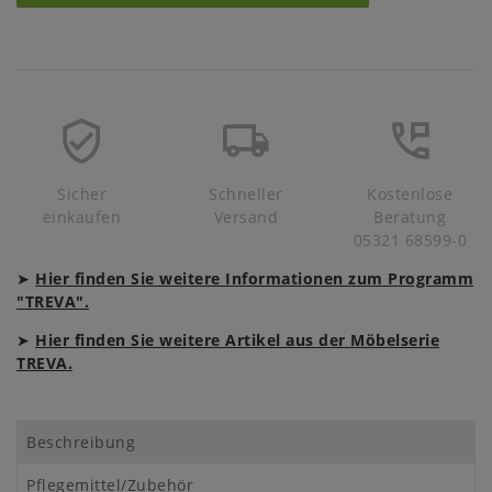
Sicher
Schneller
Kostenlose
einkaufen
Versand
Beratung
05321 68599-0
➤
Hier finden Sie weitere Informationen zum Programm
"TREVA".
➤
Hier finden Sie weitere Artikel aus der Möbelserie
TREVA.
Beschreibung
Pflegemittel/Zubehör