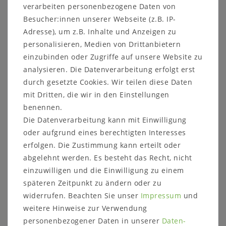
Schenkel-Innenmaße: ca. 98 x 108 cm
verarbeiten personenbezogene Daten von
für Tische mit den Maßen: 95x85 cm
Besucher:innen unserer Webseite (z.B. IP-
Sitzhöhe: 45 cm
Adresse), um z.B. Inhalte und Anzeigen zu
Sitztiefe: 45 cm
personalisieren, Medien von Drittanbietern
Details:
einzubinden oder Zugriffe auf unsere Website zu
Beinprofil: 6x6 cm
inkl. Gleiter
analysieren. Die Datenverarbeitung erfolgt erst
durch gesetzte Cookies. Wir teilen diese Daten
mit Dritten, die wir in den Einstellungen
Weitere Informationen zum Programm:
benennen.
Holzart: wahlweise
Die Datenverarbeitung kann mit Einwilligung
Rotkernbuche natur geölt (Abbildung)
oder aufgrund eines berechtigten Interesses
rustikale Asteiche natur geölt
rustikale Asteiche bianco geölt
erfolgen. Die Zustimmung kann erteilt oder
Massivholz ist ein organisches Material, das
abgelehnt werden. Es besteht das Recht, nicht
sich an die jeweiligen Umgebungsbedingungen
einzuwilligen und die Einwilligung zu einem
anpasst. Im Laufe der Zeit können
späteren Zeitpunkt zu ändern oder zu
Farbveränderungen und Rissbildungen
widerrufen. Beachten Sie unser
Impressum
und
entstehen, verstärkt durch
weitere Hinweise zur Verwendung
Sonneneinstrahlung, starke Lichtquellen, als
personenbezogener Daten in unserer
Daten­
auch Temperatur und Luftfeuchtigkeit der